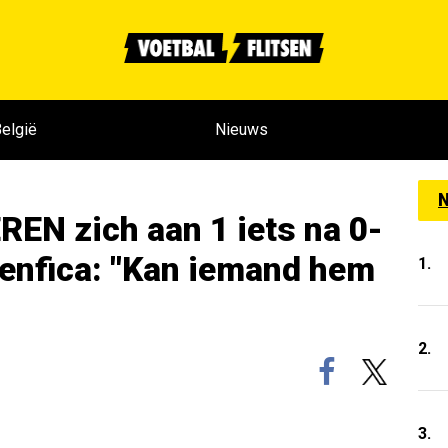
elgië
Nieuws
N
EN zich aan 1 iets na 0-
Benfica: "Kan iemand hem
1.
2.
3.