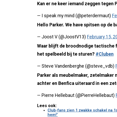
Kan er ne keer iemand zeggen tegen P
— I speak my mind (@peterdermaut)
Fe
Hello Parker. We have spitsen op de b
— Joost V (@JoostV13)
February 15, 2
Waar blijft de broodnodige tactische f
het spelbeeld bij te sturen?
#Cluben
— Steve Vandenberghe (@steve_vdb)
Parker als meubelmaker, zetelmaker me
achter en Benfica uiteraard in een zet
— Pierre Hellebaut (@PierreHellebaut)
Lees ook:
Club-fans zien 1 zwakke schakel na 1st
hem!"