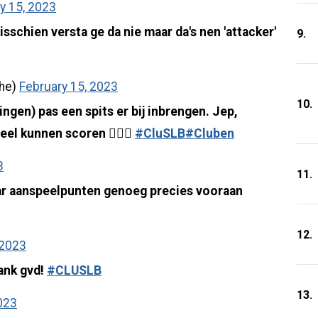
y 15, 2023
sschien versta ge da nie maar da's nen 'attacker'
9.
ghe)
February 15, 2023
10.
ngen) pas een spits er bij inbrengen. Jep,
el kunnen scoren 🤦🏼‍♀️
#CluSLB
#Cluben
3
11.
aar aanspeelpunten genoeg precies vooraan
12.
 2023
ank gvd!
#CLUSLB
13.
023