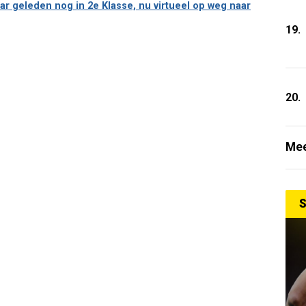
aar geleden nog in 2e Klasse, nu virtueel op weg naar
19.
20.
Mee
S