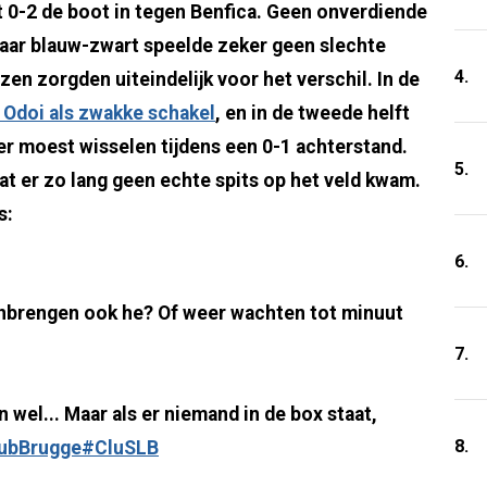
0-2 de boot in tegen Benfica. Geen onverdiende
aar blauw-zwart speelde zeker geen slechte
4.
zen zorgden uiteindelijk voor het verschil. In de
 Odoi als zwakke schakel
, en in de tweede helft
er moest wisselen tijdens een 0-1 achterstand.
5.
t er zo lang geen echte spits op het veld kwam.
s:
6.
 inbrengen ook he? Of weer wachten tot minuut
7.
 wel... Maar als er niemand in de box staat,
8.
ubBrugge
#CluSLB