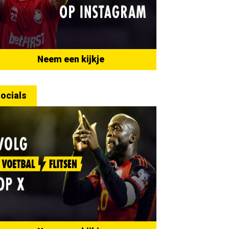
Neem een kijkje
ocials