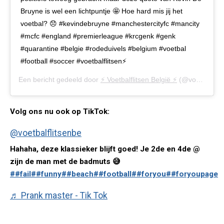
Bruyne is wel een lichtpuntje 🤩 Hoe hard mis jij het
voetbal? 😞 #kevindebruyne #manchestercityfc #mancity
#mcfc #england #premierleague #krcgenk #genk
#quarantine #belgie #rodeduivels #belgium #voetbal
#football #soccer #voetbalflitsen⚡️
Een bericht gedeeld door
⚡️ Voetbalflitsen België ⚡️
(@voetbalflitsen.be) op
Volg ons nu ook op TikTok:
@voetbalflitsenbe
Hahaha, deze klassieker blijft goed! Je 2de en 4de @
zijn de man met de badmuts 😅
##fail
##funny
##beach
##football
##foryou
##foryoupage
♬ Prank master - Tik Tok