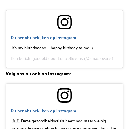
Dit bericht bekijken op Instagram
it’s my birthdaaaay !! happy birthday to me :)
Een bericht gedeeld door
Luna Stevens
(@lunastevens1) op
17 
Volg ons nu ook op Instagram:
Dit bericht bekijken op Instagram
🇧🇪 Deze gezondheidscrisis heeft nog maar weinig
positiefs teweeg gebracht maar deze quote van Kevin De