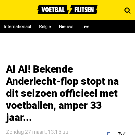
Internationaal
België
Nieuws
Live
AI AI! Bekende
Anderlecht-flop stopt na
dit seizoen officieel met
voetballen, amper 33
jaar...
Zondag 27 maart, 13:15 uur