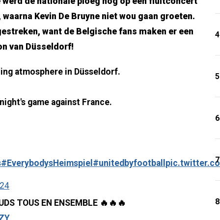
 werd de nationale ploeg nog op een fluitconcert
 waarna Kevin De Bruyne niet wou gaan groeten.
dgestreken, want de Belgische fans maken er een
4
ion van Düsseldorf!
zing atmosphere in Düsseldorf.
5
night's game against France.
6
7
s
#EverybodysHeimspiel
#unitedbyfootball
pic.twitter.
024
8
UDS TOUS EN ENSEMBLE 🔥🔥🔥
RZY