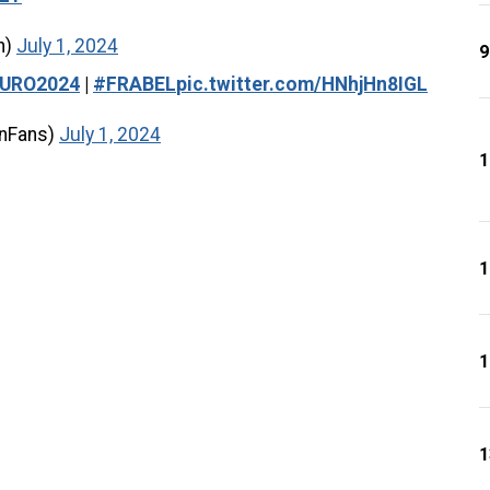
h)
July 1, 2024
9
URO2024
|
#FRABEL
pic.twitter.com/HNhjHn8IGL
anFans)
July 1, 2024
1
1
1
1