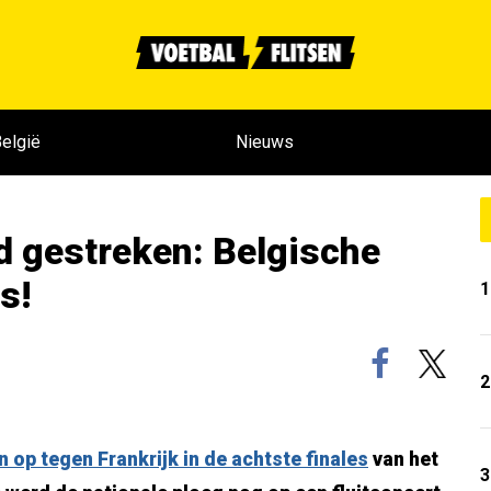
elgië
Nieuws
ad gestreken: Belgische
s!
1
2
op tegen Frankrijk in de achtste finales
van het
3