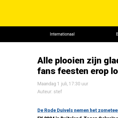
Internationaal
B
Alle plooien zijn gl
fans feesten erop lo
Maandag 1 juli, 17:30 uur
Auteur: stef
De Rode Duivels nemen het zometeen 