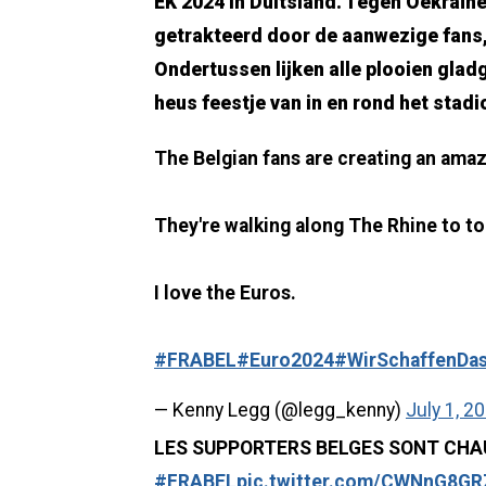
EK 2024 in Duitsland. Tegen Oekraïne
getrakteerd door de aanwezige fans,
Ondertussen lijken alle plooien gla
heus feestje van in en rond het stad
The Belgian fans are creating an ama
They're walking along The Rhine to to
I love the Euros.
#FRABEL
#Euro2024
#WirSchaffenDa
— Kenny Legg (@legg_kenny)
July 1, 2
LES SUPPORTERS BELGES SONT CHA
#FRABEL
pic.twitter.com/CWNnG8G