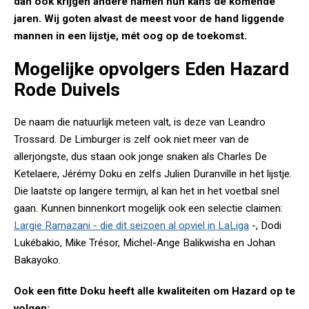
dan ook krijgen andere namen hun kans de komende
jaren. Wij goten alvast de meest voor de hand liggende
mannen in een lijstje, mét oog op de toekomst.
Mogelijke opvolgers Eden Hazard
Rode Duivels
De naam die natuurlijk meteen valt, is deze van Leandro
Trossard. De Limburger is zelf ook niet meer van de
allerjongste, dus staan ook jonge snaken als Charles De
Ketelaere, Jérémy Doku en zelfs Julien Duranville in het lijstje.
Die laatste op langere termijn, al kan het in het voetbal snel
gaan. Kunnen binnenkort mogelijk ook een selectie claimen:
Largie Ramazani - die dit seizoen al opviel in LaLiga
-, Dodi
Lukébakio, Mike Trésor, Michel-Ange Balikwisha en Johan
Bakayoko.
Ook een fitte Doku heeft alle kwaliteiten om Hazard op te
volgen: