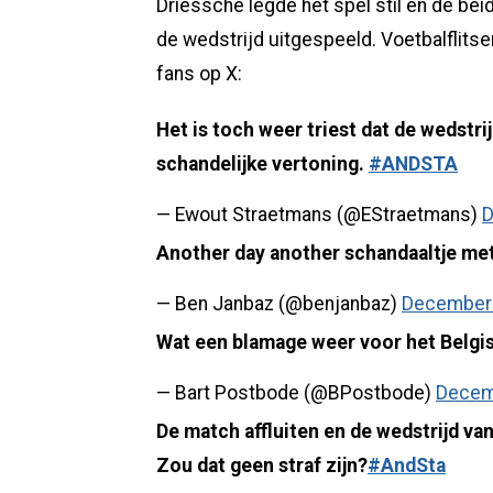
Driessche legde het spel stil en de bei
de wedstrijd uitgespeeld. Voetbalflit
fans op X:
Het is toch weer triest dat de wedstr
schandelijke vertoning.
#ANDSTA
— Ewout Straetmans (@EStraetmans)
D
Another day another schandaaltje me
— Ben Janbaz (@benjanbaz)
December 
Wat een blamage weer voor het Belgi
— Bart Postbode (@BPostbode)
Decem
De match affluiten en de wedstrijd v
Zou dat geen straf zijn?
#AndSta