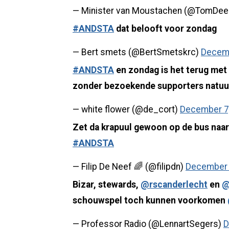
— Minister van Moustachen (@TomDe
#ANDSTA
dat belooft voor zondag
— Bert smets (@BertSmetskrc)
Decemb
#ANDSTA
en zondag is het terug met
zonder bezoekende supporters natuur
— white flower (@de_cort)
December 7
Zet da krapuul gewoon op de bus naa
#ANDSTA
— Filip De Neef 🌈 (@filipdn)
December 
Bizar, stewards,
@rscanderlecht
en
@
schouwspel toch kunnen voorkomen
— Professor Radio (@LennartSegers)
D