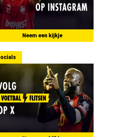
Neem een kijkje
ocials