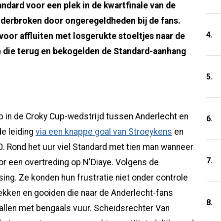
ndard voor een plek in de kwartfinale van de
nderbroken door ongeregeldheden bij de fans.
4.
oor affluiten met losgerukte stoeltjes naar de
 die terug en bekogelden de Standard-aanhang
5.
 in de Croky Cup-wedstrijd tussen Anderlecht en
6.
de leiding
via een knappe goal van Stroeykens
en
2-0. Rond het uur viel Standard met tien man wanneer
7.
or een overtreding op N'Diaye. Volgens de
ing. Ze konden hun frustratie niet onder controle
ekken en gooiden die naar de Anderlecht-fans
8.
allen met bengaals vuur. Scheidsrechter Van