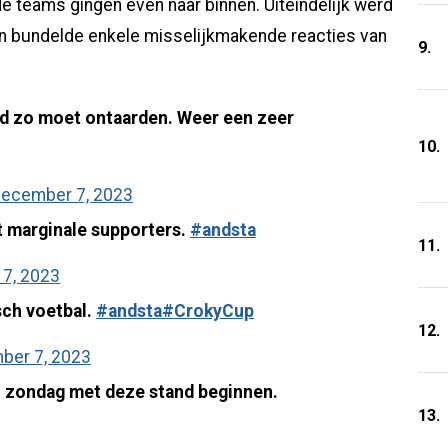
de teams gingen even naar binnen. Uiteindelijk werd
sen bundelde enkele misselijkmakende reacties van
9.
ijd zo moet ontaarden. Weer een zeer
10.
ecember 7, 2023
t marginale supporters.
#andsta
11.
7, 2023
sch voetbal.
#andsta
#CrokyCup
12.
ber 7, 2023
an zondag met deze stand beginnen.
13.