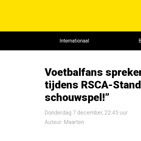
Internationaal
B
Voetbalfans spreke
tijdens RSCA-Stand
schouwspel!”
Donderdag 7 december, 22:45 uur
Auteur: Maarten