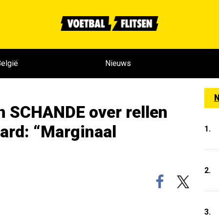
elgië
Nieuws
N
n SCHANDE over rellen
ard: “Marginaal
1.
2.
3.