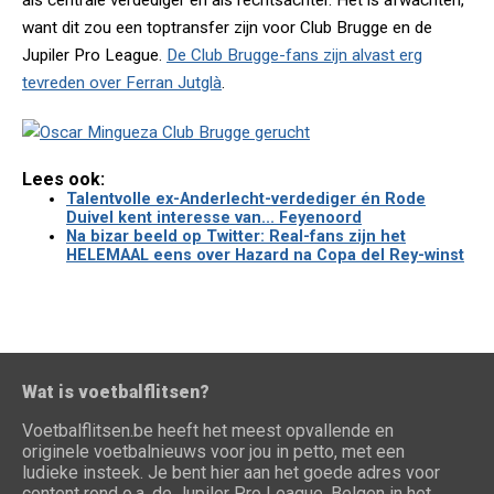
als centrale verdediger én als rechtsachter. Het is afwachten,
want dit zou een toptransfer zijn voor Club Brugge en de
Jupiler Pro League.
De Club Brugge-fans zijn alvast erg
tevreden over Ferran Jutglà
.
Lees ook:
Talentvolle ex-Anderlecht-verdediger én Rode
Duivel kent interesse van... Feyenoord
Na bizar beeld op Twitter: Real-fans zijn het
HELEMAAL eens over Hazard na Copa del Rey-winst
Wat is voetbalflitsen?
Voetbalflitsen.be heeft het meest opvallende en
originele voetbalnieuws voor jou in petto, met een
ludieke insteek. Je bent hier aan het goede adres voor
content rond o.a. de Jupiler Pro League, Belgen in het