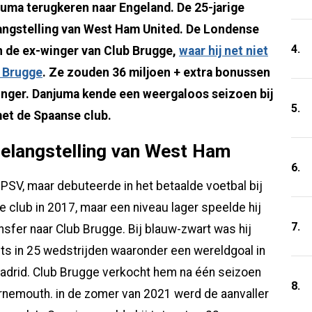
juma terugkeren naar Engeland. De 25-jarige
belangstelling van West Ham United. De Londense
4.
n de ex-winger van Club Brugge,
waar hij net niet
b Brugge
. Ze zouden 36 miljoen + extra bonussen
inger. Danjuma kende een weergaloos seizoen bij
5.
 met de Spaanse club.
belangstelling van West Ham
6.
 PSV, maar debuteerde in het betaalde voetbal bij
club in 2017, maar een niveau lager speelde hij
7.
ansfer naar Club Brugge. Bij blauw-zwart was hij
ts in 25 wedstrijden waaronder een wereldgoal in
adrid. Club Brugge verkocht hem na één seizoen
8.
rnemouth. in de zomer van 2021 werd de aanvaller