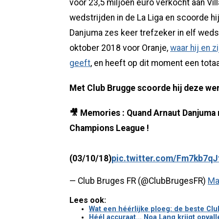
voor 23,5 miljoen euro verkocht aan Vill
wedstrijden in de La Liga en scoorde h
Danjuma zes keer trefzeker in elf wedst
oktober 2018 voor Oranje,
waar hij en 
geeft
, en heeft op dit moment een totaa
Met Club Brugge scoorde hij deze wer
🎥 Memories : Quand Arnaut Danjuma m
Champions League !
(03/10/18)
pic.twitter.com/Fm7kb7qJ
— Club Bruges FR (@ClubBrugesFR)
Ma
Lees ook:
Wat een héérlijke ploeg: de beste Clu
Héél accuraat... Noa Lang krijgt opva