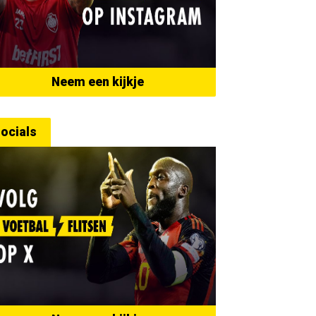
Neem een kijkje
ocials