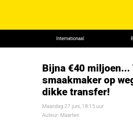
Internationaal
B
Bijna €40 miljoen..
smaakmaker op weg 
dikke transfer!
Maandag 27 juni, 18:15 uur
Auteur: Maarten