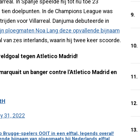
arreal. In Spanje speelde hij tot nu toe 23
ij tien doelpunten. In de Champions League was
9.
rijden voor Villarreal. Danjuma debuteerde in
zijn ploegmaten Noa Lang deze opvallende bijnaam
l van zes interlands, waarin hij twee keer scoorde.
10.
eldgoal tegen Atletico Madrid!
arquait un banger contre l'Atletico Madrid en
11.
tH
12.
y 31, 2022
13.
b Brugge-spelers OOIT in een elftal, legends overal!
llende bijnaam van ploegmaats bij Nederlands elftal