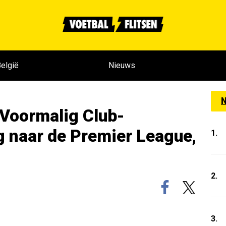
elgië
Nieuws
N
. Voormalig Club-
naar de Premier League,
1.
2.
3.