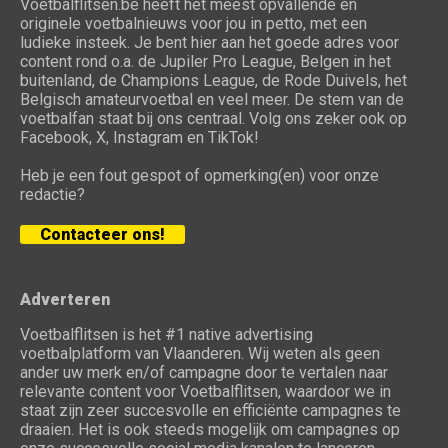
Voetbalflitsen.be heeft het meest opvallende en
originele voetbalnieuws voor jou in petto, met een
ludieke insteek. Je bent hier aan het goede adres voor
content rond o.a. de Jupiler Pro League, Belgen in het
buitenland, de Champions League, de Rode Duivels, het
Belgisch amateurvoetbal en veel meer. De stem van de
voetbalfan staat bij ons centraal. Volg ons zeker ook op
Facebook, X, Instagram en TikTok!
Heb je een fout gespot of opmerking(en) voor onze
redactie?
Contacteer ons!
Adverteren
Voetbalflitsen is het #1 native advertising
voetbalplatform van Vlaanderen. Wij weten als geen
ander uw merk en/of campagne door te vertalen naar
relevante content voor Voetbalflitsen, waardoor we in
staat zijn zeer succesvolle en efficiënte campagnes te
draaien. Het is ook steeds mogelijk om campagnes op