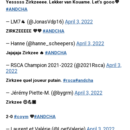
Yesssss Zirkzeeee. Lekker van Kouame. Let’s gooo💜
#ANDCHA
— LM7🐐 (@JonasVdp16)
April 3, 2022
ZIRKZEEEEE 💜💜
#ANDCHA
— Hanne (@hanne_scheepers)
April 3, 2022
Jajajaja Zirkzee 🔥
#ANDCHA
— RSCA Champion 2021-2022 (@2021Rsca)
April 3,
2022
Zirkzee quel joueur putain.
#rsca
#andcha
— Jérémy Piette-M. (@bygrm)
April 3, 2022
Zirkzee 😍💪🏿
2-0
#coym
💜
#ANDCHA
— Laurent et Valérie (@LoetValerie)
April 3, 2022