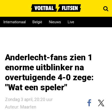
Internationaal
België
Nieuws
Live
Anderlecht-fans zien 1
enorme uitblinker na
overtuigende 4-0 zege:
"Wat een speler"
Zondag 3 april, 20:20 uur
Auteur: Maarten