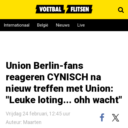
Internationaal
België
Nieuws
Live
Union Berlin-fans
reageren CYNISCH na
nieuw treffen met Union:
"Leuke loting... ohh wacht"
Vrijdag 24 februari, 12:45 uur
Auteur: Maarten