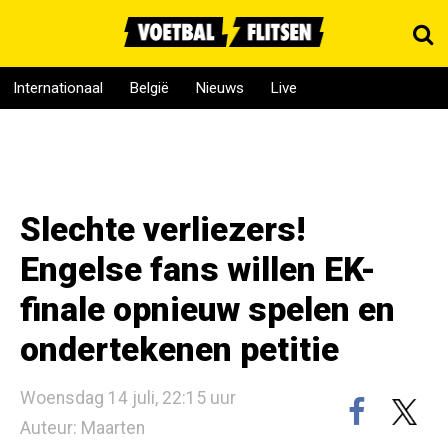
Internationaal
België
Nieuws
Live
Slechte verliezers!
Engelse fans willen EK-
finale opnieuw spelen en
ondertekenen petitie
Woensdag 14 juli, 22:15 uur
Auteur: Maarten