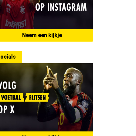
Neem een kijkje
ocials