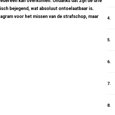
 iedereen kan overkomen. Ondanks dat zijn de drie
sch bejegend, wat absoluut ontoelaatbaar is.
tagram voor het missen van de strafschop, maar
4.
5.
6.
7.
8.