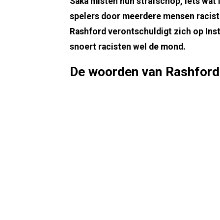
Saka misten hun strafschop, iets wat
spelers door meerdere mensen racisti
Rashford verontschuldigt zich op Ins
snoert racisten wel de mond.
De woorden van Rashford