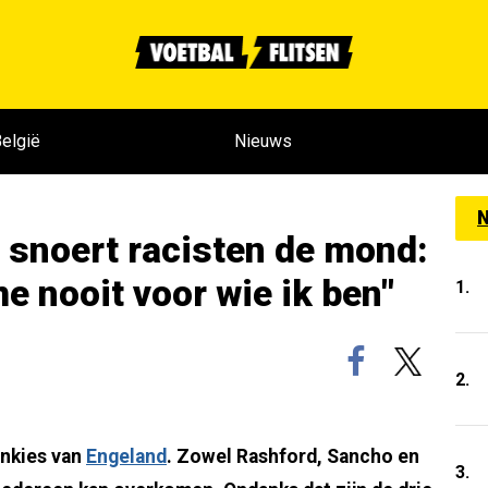
elgië
Nieuws
N
snoert racisten de mond:
e nooit voor wie ik ben"
1.
2.
onkies van
Engeland
. Zowel Rashford, Sancho en
3.