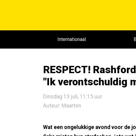
Internationaal
B
RESPECT! Rashford 
"Ik verontschuldig m
Dinsdag 13 juli, 11:15 uur
Auteur: Maarten
Wat een ongelukkige avond voor de j