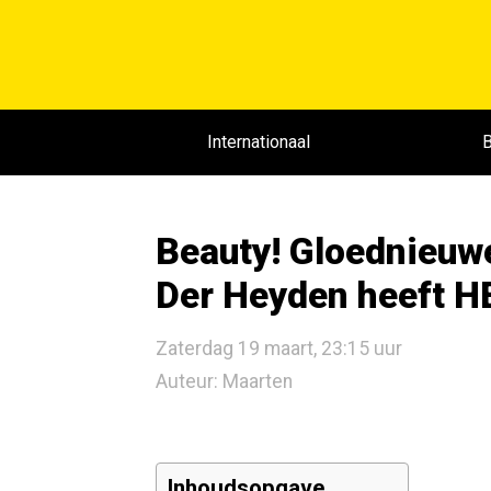
Internationaal
B
Beauty! Gloednieuw
Der Heyden heeft H
Zaterdag 19 maart, 23:15 uur
Auteur: Maarten
Inhoudsopgave