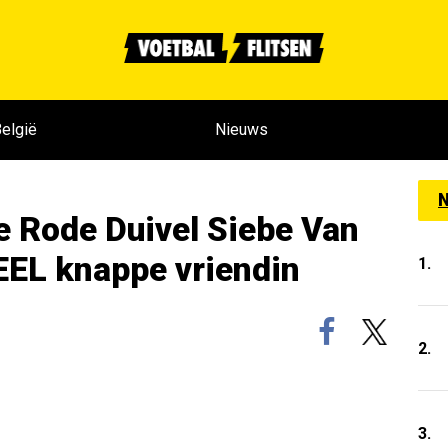
elgië
Nieuws
N
e Rode Duivel Siebe Van
EEL knappe vriendin
1.
2.
3.