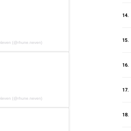
14.
15.
 Neven (@rhune.neven)
16.
17.
 Neven (@rhune.neven)
18.