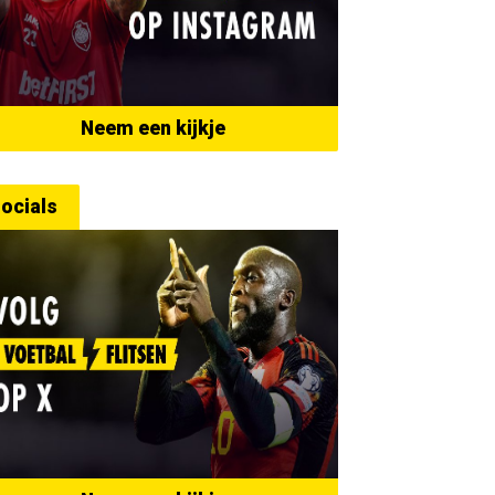
Neem een kijkje
ocials