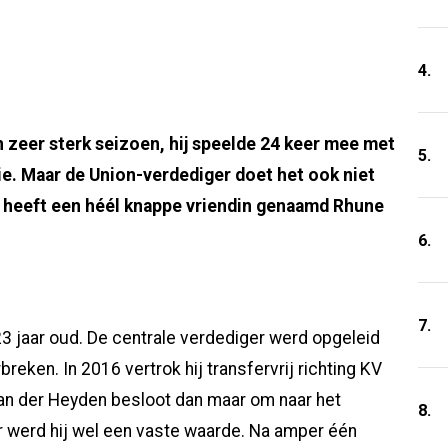
4.
n zeer sterk seizoen, hij speelde 24 keer mee met
5.
ie. Maar de Union-verdediger doet het ook niet
n heeft een héél knappe vriendin genaamd Rhune
6.
7.
3 jaar oud. De centrale verdediger werd opgeleid
breken. In 2016 vertrok hij transfervrij richting KV
n der Heyden besloot dan maar om naar het
8.
r werd hij wel een vaste waarde. Na amper één