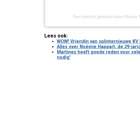
Een bericht gedeeld door Rhune
Lees ook:
WOW! Vriendin van splinternieuwe KV 
Alles over Noémie Happart, de 29-jari
Martinez heeft goede reden voor sele
nodig"