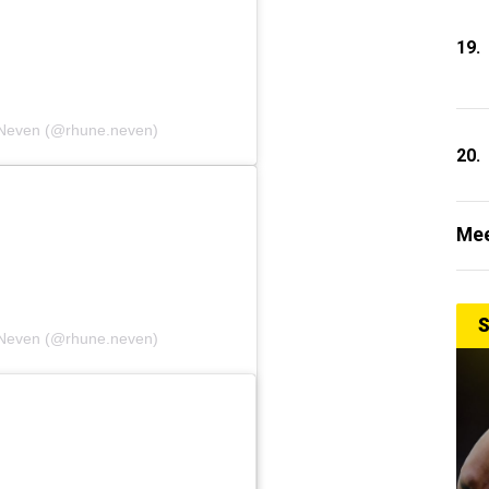
19.
 Neven (@rhune.neven)
20.
Mee
S
 Neven (@rhune.neven)