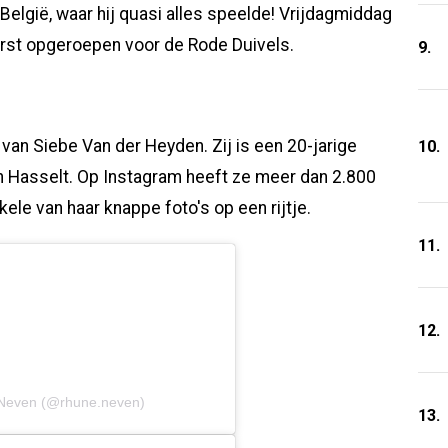
België, waar hij quasi alles speelde! Vrijdagmiddag
eerst opgeroepen voor de Rode Duivels.
9.
van Siebe Van der Heyden. Zij is een 20-jarige
10.
n Hasselt. Op Instagram heeft ze meer dan 2.800
nkele van haar knappe foto's op een rijtje.
11.
12.
 Neven (@rhune.neven)
13.