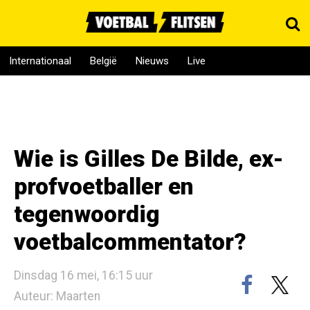
Internationaal
België
Nieuws
Live
Wie is Gilles De Bilde, ex-
profvoetballer en
tegenwoordig
voetbalcommentator?
Dinsdag 16 mei, 16:15 uur
Auteur: Maarten