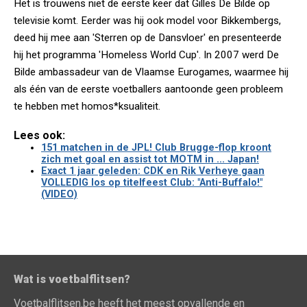
Het is trouwens niet de eerste keer dat Gilles De Bilde op
televisie komt. Eerder was hij ook model voor Bikkembergs,
deed hij mee aan 'Sterren op de Dansvloer' en presenteerde
hij het programma 'Homeless World Cup'. In 2007 werd De
Bilde ambassadeur van de Vlaamse Eurogames, waarmee hij
als één van de eerste voetballers aantoonde geen probleem
te hebben met homos*ksualiteit.
Lees ook:
151 matchen in de JPL! Club Brugge-flop kroont
zich met goal en assist tot MOTM in ... Japan!
Exact 1 jaar geleden: CDK en Rik Verheye gaan
VOLLEDIG los op titelfeest Club: "Anti-Buffalo!"
(VIDEO)
Wat is voetbalflitsen?
Voetbalflitsen.be heeft het meest opvallende en