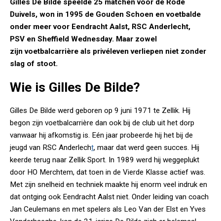
Gilles De Bilde speelde 25 matchen voor de Rode
Duivels, won in 1995 de Gouden Schoen en voetbalde
onder meer voor Eendracht Aalst, RSC Anderlecht,
PSV en Sheffield Wednesday. Maar zowel
zijn voetbalcarrière als privéleven verliepen niet zonder
slag of stoot.
Wie is Gilles De Bilde?
Gilles De Bilde werd geboren op 9 juni 1971 te Zellik. Hij
begon zijn voetbalcarrière dan ook bij de club uit het dorp
vanwaar hij afkomstig is. Eén jaar probeerde hij het bij de
jeugd van RSC Anderlech
t
, maar dat werd geen succes. Hij
keerde terug naar Zellik Sport. In 1989 werd hij weggeplukt
door HO Merchtem, dat toen in de Vierde Klasse actief was.
Met zijn snelheid en techniek maakte hij enorm veel indruk en
dat ontging ook Eendracht Aalst niet. Onder leiding van coach
Jan Ceulemans en met spelers als Leo Van der Elst en Yves