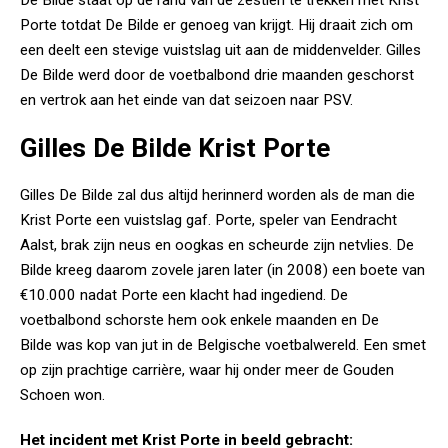
De Bilde staat op de rand van de zestien te trekken met Krist
Porte totdat De Bilde er genoeg van krijgt. Hij draait zich om
een deelt een stevige vuistslag uit aan de middenvelder. Gilles
De Bilde werd door de voetbalbond drie maanden geschorst
en vertrok aan het einde van dat seizoen naar PSV.
Gilles De Bilde Krist Porte
Gilles De Bilde zal dus altijd herinnerd worden als de man die
Krist Porte een vuistslag gaf. Porte, speler van Eendracht
Aalst, brak zijn neus en oogkas en scheurde zijn netvlies. De
Bilde kreeg daarom zovele jaren later (in 2008) een boete van
€10.000 nadat Porte een klacht had ingediend. De
voetbalbond schorste hem ook enkele maanden en De
Bilde was kop van jut in de Belgische voetbalwereld. Een smet
op zijn prachtige carrière, waar hij onder meer de Gouden
Schoen won.
Het incident met Krist Porte in beeld gebracht: