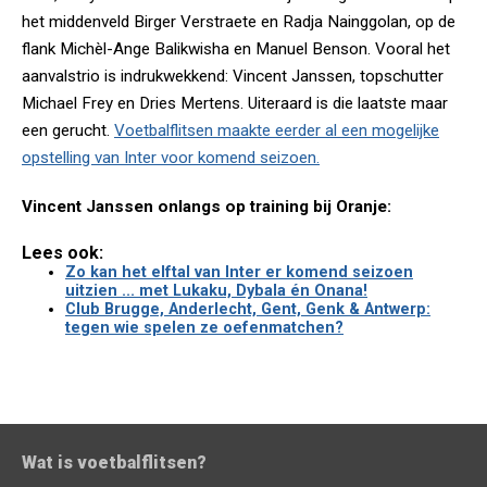
het middenveld Birger Verstraete en Radja Nainggolan, op de
flank Michèl-Ange Balikwisha en Manuel Benson. Vooral het
aanvalstrio is indrukwekkend: Vincent Janssen, topschutter
Michael Frey en Dries Mertens. Uiteraard is die laatste maar
een gerucht.
Voetbalflitsen maakte eerder al een mogelijke
opstelling van Inter voor komend seizoen.
Vincent Janssen onlangs op training bij Oranje:
Lees ook:
Zo kan het elftal van Inter er komend seizoen
uitzien ... met Lukaku, Dybala én Onana!
Club Brugge, Anderlecht, Gent, Genk & Antwerp:
tegen wie spelen ze oefenmatchen?
Wat is voetbalflitsen?