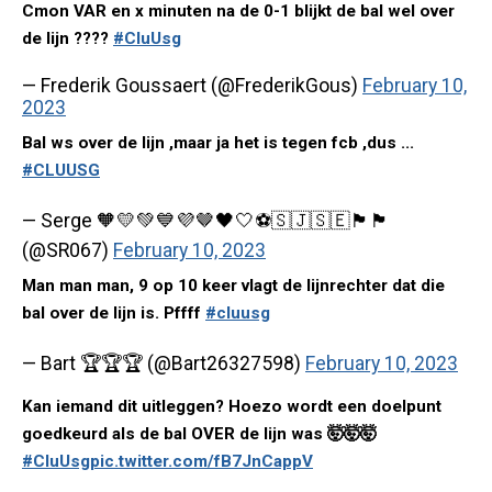
Cmon VAR en x minuten na de 0-1 blijkt de bal wel over
de lijn ????
#CluUsg
— Frederik Goussaert (@FrederikGous)
February 10,
2023
Bal ws over de lijn ,maar ja het is tegen fcb ,dus ...
#CLUUSG
— Serge 🧡💛💚💙💜🤎🖤🤍⚽️🇸🇯🇸🇪🏴󠁧󠁢󠁳󠁣󠁴󠁿🏴‍
(@SR067)
February 10, 2023
Man man man, 9 op 10 keer vlagt de lijnrechter dat die
bal over de lijn is. Pffff
#cluusg
— Bart 🏆🏆🏆 (@Bart26327598)
February 10, 2023
Kan iemand dit uitleggen? Hoezo wordt een doelpunt
goedkeurd als de bal OVER de lijn was 🤯🤯🤯
#CluUsg
pic.twitter.com/fB7JnCappV