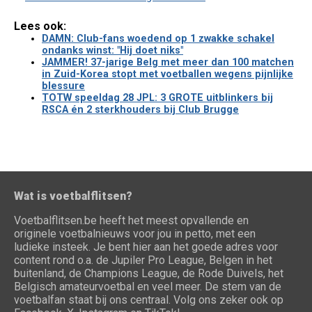
Lees ook:
DAMN: Club-fans woedend op 1 zwakke schakel
ondanks winst: "Hij doet niks"
JAMMER! 37-jarige Belg met meer dan 100 matchen
in Zuid-Korea stopt met voetballen wegens pijnlijke
blessure
TOTW speeldag 28 JPL: 3 GROTE uitblinkers bij
RSCA én 2 sterkhouders bij Club Brugge
Wat is voetbalflitsen?
Voetbalflitsen.be heeft het meest opvallende en
originele voetbalnieuws voor jou in petto, met een
ludieke insteek. Je bent hier aan het goede adres voor
content rond o.a. de Jupiler Pro League, Belgen in het
buitenland, de Champions League, de Rode Duivels, het
Belgisch amateurvoetbal en veel meer. De stem van de
voetbalfan staat bij ons centraal. Volg ons zeker ook op