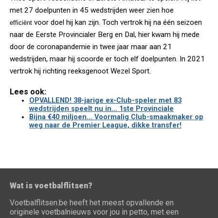
met 27 doelpunten in 45 wedstrijden weer zien hoe
voor doel hij kan zijn. Toch vertrok hij na één seizoen
efficiënt
naar de Eerste Provincialer Berg en Dal, hier kwam hij mede
door de coronapandemie in twee jaar maar aan 21
wedstrijden, maar hij scoorde er toch elf doelpunten. In 2021
vertrok hij richting reeksgenoot Wezel Sport.
Lees ook:
OPVALLEND! 38-jarige ex-Club-speler met 83
wedstrijden speelt nu in... 1ste Provinciale
Bijna €40 miljoen... Voormalig Club-smaakmaker op
weg naar de Premier League, dikke transfer!
Wat is voetbalflitsen?
Voetbalflitsen.be heeft het meest opvallende en
originele voetbalnieuws voor jou in petto, met een