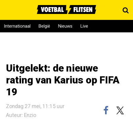
Internationaal
België
Nieuws
Live
Uitgelekt: de nieuwe
rating van Karius op FIFA
19
Zondag 27 mei, 11:15 uur
Auteur: Enzio