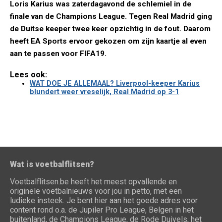
Loris Karius was zaterdagavond de schlemiel in de
finale van de Champions League. Tegen Real Madrid ging
de Duitse keeper twee keer opzichtig in de fout. Daarom
heeft EA Sports ervoor gekozen om zijn kaartje al even
aan te passen voor FIFA19.
Lees ook:
WAT DOE JE ALLEMAAL? Liverpool-keeper Karius
blundert weer vreselijk, Real Madrid op 3-1
Wat is voetbalflitsen?
Voetbalflitsen.be heeft het meest opvallende en
originele voetbalnieuws voor jou in petto, met een
ludieke insteek. Je bent hier aan het goede adres voor
content rond o.a. de Jupiler Pro League, Belgen in het
buitenland, de Champions League, de Rode Duivels, het