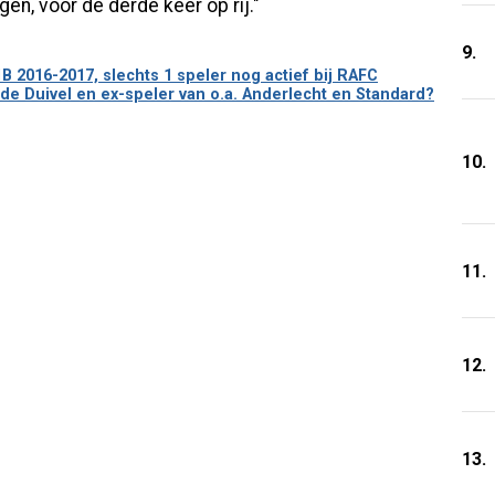
n, voor de derde keer op rij."
9.
 2016-2017, slechts 1 speler nog actief bij RAFC
de Duivel en ex-speler van o.a. Anderlecht en Standard?
10.
11.
12.
13.