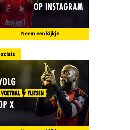
Neem een kijkje
ocials