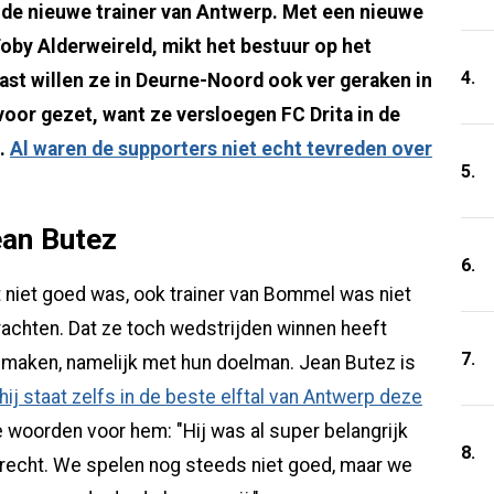
 de nieuwe trainer van Antwerp. Met een nieuwe
oby Alderweireld, mikt het bestuur op het
4.
aast willen ze in Deurne-Noord ook ver geraken in
oor gezet, want ze versloegen FC Drita in de
.
Al waren de supporters niet echt tevreden over
5.
an Butez
6.
t niet goed was, ook trainer van Bommel was niet
rachten. Dat ze toch wedstrijden winnen heeft
7.
 maken, namelijk met hun doelman. Jean Butez is
hij staat zelfs in de beste elftal van Antwerp deze
oorden voor hem: "Hij was al super belangrijk
8.
 recht. We spelen nog steeds niet goed, maar we