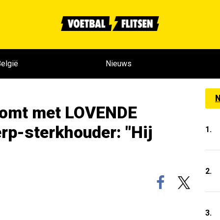
elgië
Nieuws
N
komt met LOVENDE
rp-sterkhouder: "Hij
1.
2.
3.