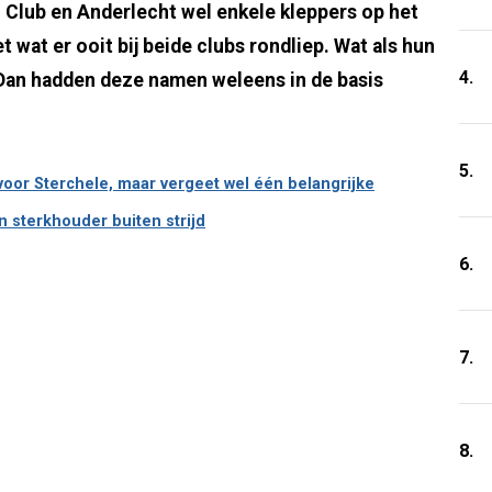
n Club en Anderlecht wel enkele kleppers op het
et wat er ooit bij beide clubs rondliep. Wat als hun
4.
 Dan hadden deze namen weleens in de basis
5.
voor Sterchele, maar vergeet wel één belangrijke
n sterkhouder buiten strijd
6.
7.
8.