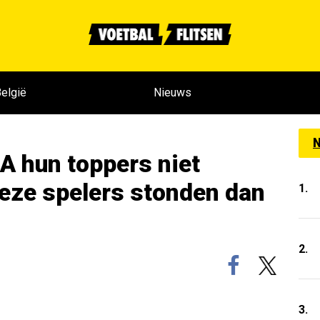
elgië
Nieuws
N
A hun toppers niet
eze spelers stonden dan
1.
2.
3.