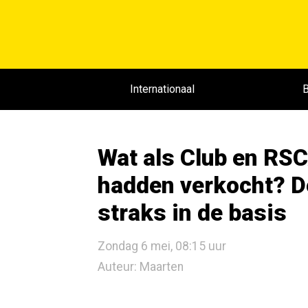
Internationaal
B
Wat als Club en RSC
hadden verkocht? D
straks in de basis
Zondag 6 mei, 08:15 uur
Auteur: Maarten