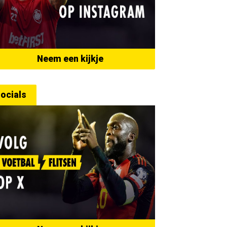
Neem een kijkje
ocials