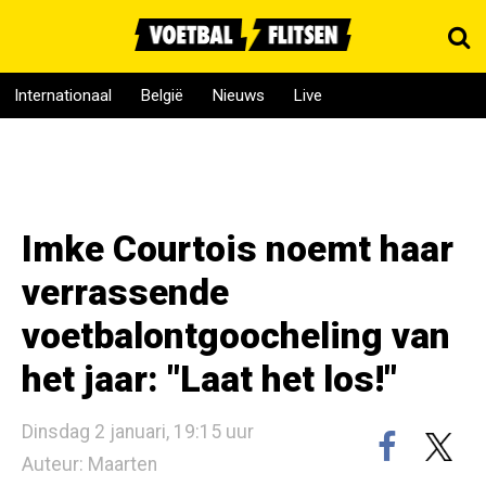
Internationaal
België
Nieuws
Live
Imke Courtois noemt haar
verrassende
voetbalontgoocheling van
het jaar: "Laat het los!"
Dinsdag 2 januari, 19:15 uur
Auteur: Maarten