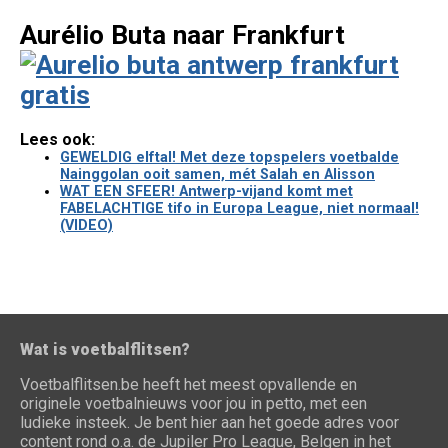
Aurélio Buta naar Frankfurt
Lees ook:
GEWELDIG elftal! Met deze topspelers voetbalde
Nainggolan ooit samen, mét Salah en Alisson
WAT EEN SFEER! Antwerp-vijand komt met
FABELACHTIGE tifo in Europa League, niet normaal!
(VIDEO)
Wat is voetbalflitsen?
Voetbalflitsen.be heeft het meest opvallende en
originele voetbalnieuws voor jou in petto, met een
ludieke insteek. Je bent hier aan het goede adres voor
content rond o.a. de Jupiler Pro League, Belgen in het