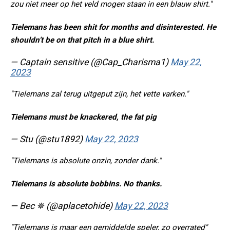
zou niet meer op het veld mogen staan in een blauw shirt."
Tielemans has been shit for months and disinterested. He
shouldn’t be on that pitch in a blue shirt.
— Captain sensitive (@Cap_Charisma1)
May 22,
2023
"Tielemans zal terug uitgeput zijn, het vette varken."
Tielemans must be knackered, the fat pig
— Stu (@stu1892)
May 22, 2023
"Tielemans is absolute onzin, zonder dank."
Tielemans is absolute bobbins. No thanks.
— Bec ✵ (@aplacetohide)
May 22, 2023
"Tielemans is maar een gemiddelde speler, zo overrated"