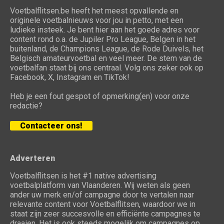
Voetbalflitsen.be heeft het meest opvallende en
originele voetbalnieuws voor jou in petto, met een
ludieke insteek. Je bent hier aan het goede adres voor
content rond o.a. de Jupiler Pro League, Belgen in het
buitenland, de Champions League, de Rode Duivels, het
Belgisch amateurvoetbal en veel meer. De stem van de
voetbalfan staat bij ons centraal. Volg ons zeker ook op
Facebook, X, Instagram en TikTok!
Heb je een fout gespot of opmerking(en) voor onze
redactie?
Contacteer ons!
Adverteren
Voetbalflitsen is het #1 native advertising
voetbalplatform van Vlaanderen. Wij weten als geen
ander uw merk en/of campagne door te vertalen naar
relevante content voor Voetbalflitsen, waardoor we in
staat zijn zeer succesvolle en efficiënte campagnes te
draaien. Het is ook steeds mogelijk om campagnes op