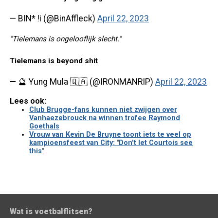
— BIN* !i (@BinAffleck)
April 22, 2023
"Tielemans is ongelooflijk slecht."
Tielemans is beyond shit
— 🔮 Yung Mula 🇶🇦 (@IRONMANRIP)
April 22, 2023
Lees ook:
Club Brugge-fans kunnen niet zwijgen over
Vanhaezebrouck na winnen trofee Raymond
Goethals
Vrouw van Kevin De Bruyne toont iets te veel op
kampioensfeest van City: "Don't let Courtois see
this"
Wat is voetbalflitsen?