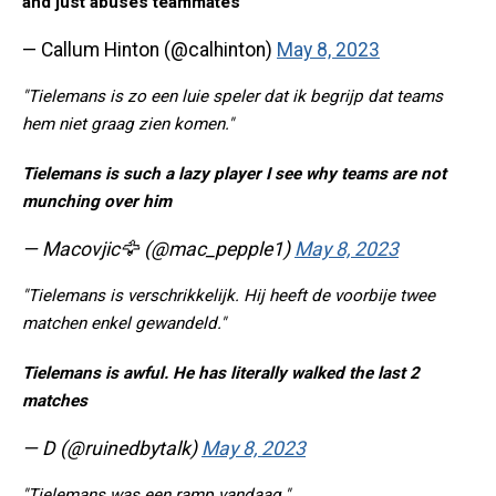
and just abuses teammates
— Callum Hinton (@calhinton)
May 8, 2023
"Tielemans is zo een luie speler dat ik begrijp dat teams
hem niet graag zien komen."
Tielemans is such a lazy player I see why teams are not
munching over him
— Macovjic🦅 (@mac_pepple1)
May 8, 2023
"Tielemans is verschrikkelijk. Hij heeft de voorbije twee
matchen enkel gewandeld."
Tielemans is awful. He has literally walked the last 2
matches
— D (@ruinedbytalk)
May 8, 2023
"Tielemans was een ramp vandaag."