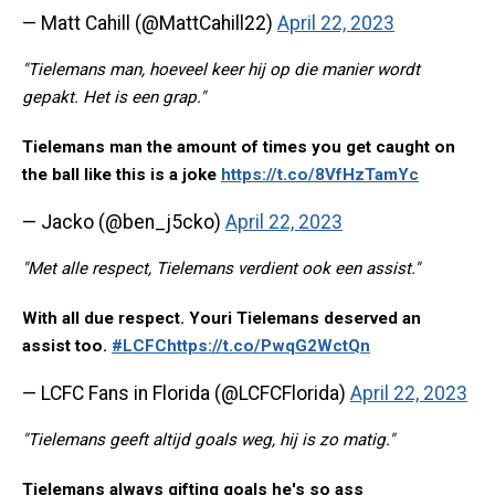
— Matt Cahill (@MattCahill22)
April 22, 2023
"Tielemans man, hoeveel keer hij op die manier wordt
gepakt. Het is een grap."
Tielemans man the amount of times you get caught on
the ball like this is a joke
https://t.co/8VfHzTamYc
— Jacko (@ben_j5cko)
April 22, 2023
"Met alle respect, Tielemans verdient ook een assist."
With all due respect. Youri Tielemans deserved an
assist too.
#LCFC
https://t.co/PwqG2WctQn
— LCFC Fans in Florida (@LCFCFlorida)
April 22, 2023
"Tielemans geeft altijd goals weg, hij is zo matig."
Tielemans always gifting goals he's so ass