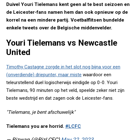
Duivel Youri Tielemans kent geen al te best seizoen en
de Leicester-fans namen hem dan ook opnieuw op de
korrel na een mindere partij. Voetbalflitsen bundelde
enkele tweets over de Belgische middenvelder.
Youri Tielemans vs Newcastle
United
Timothy Castagne zorgde in het slot nog bijna voor een
(onverdiende) driepunter, maar miste
waardoor een
teleurstellend duel logischerwijs eindigde op 0-0. Youri
Tielemans, 90 minuten op het veld, speelde zeker niet zijn
beste wedstrijd en dat zagen ook de Leicester-fans.
"Tielemans, je bent afschuwelijk"
Tielemans you are horrid.
#LCFC
— Rizwan (@RizLCFC)
May 22, 2023