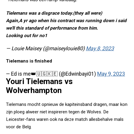
Tielemans was a disgrace today.(they all were)
Again,A yr ago when his contract was running down i said
we'll this standard of performance from him.
Looking out for no1
— Louie Maisey (@maiseylouie80)
May 8, 2023
Tielemans is finished
— Ed is me👑🇺🇬🇰🇪 (@Edwinbayi01)
May 9, 2023
Youri Tielemans vs
Wolverhampton
Tielemans mocht opnieuw de kapiteinsband dragen, maar kon
zijn ploeg alweer niet inspireren tegen de Wolves. De
Leicester-fans waren ook na deze match allesbehalve mals
voor de Belg.