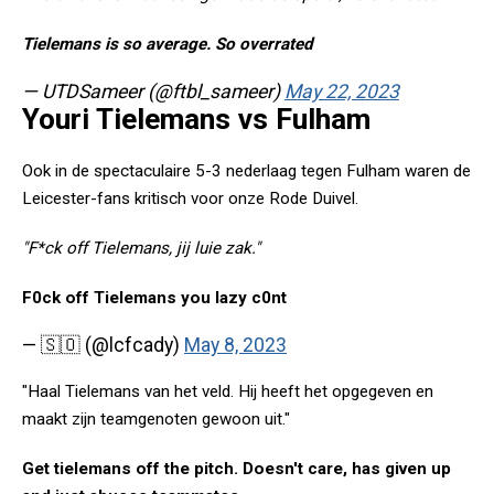
Tielemans is so average. So overrated
— UTDSameer (@ftbl_sameer)
May 22, 2023
Youri Tielemans vs Fulham
Ook in de spectaculaire 5-3 nederlaag tegen Fulham waren de
Leicester-fans kritisch voor onze Rode Duivel.
"F*ck off Tielemans, jij luie zak."
F0ck off Tielemans you lazy c0nt
— 🇸🇴 (@lcfcady)
May 8, 2023
"Haal Tielemans van het veld. Hij heeft het opgegeven en
maakt zijn teamgenoten gewoon uit."
Get tielemans off the pitch. Doesn't care, has given up