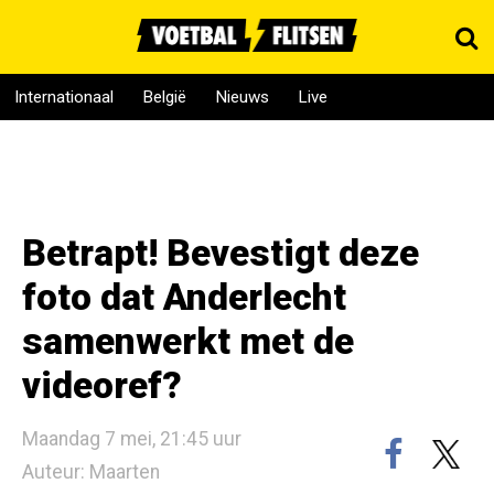
Internationaal
België
Nieuws
Live
Betrapt! Bevestigt deze
foto dat Anderlecht
samenwerkt met de
videoref?
Maandag 7 mei, 21:45 uur
Auteur: Maarten