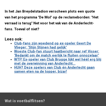
In het Jan Breydelstadion verscheen plots een quote
van het programma 'De Mol' op de reclameborden: "Het
verraad is terug" Net voor het vak van de Anderlecht-
fans. Toeval of niet?
Lees ook:
Club-fans zijn woedend op ex-speler Geert De
Vlieger: "Stijn Stijnen had gelijk"
Woeste Club-fan stuurt haatbericht naar ref Visser:
"Bedankt om de match eerlijk te fluiten onnozelaar"
WTF! Ex-speler van Club Brugge lijkt wel héél erg blij
met de overwinning van Anderlecht...
HUH? Deze spelers van Club én Anderlecht gaan
samen eten na de topper, bizar!
Wat is voetbalflitsen?