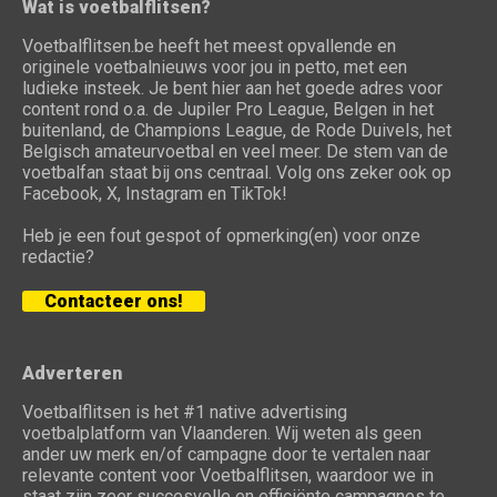
Wat is voetbalflitsen?
Voetbalflitsen.be heeft het meest opvallende en
originele voetbalnieuws voor jou in petto, met een
ludieke insteek. Je bent hier aan het goede adres voor
content rond o.a. de Jupiler Pro League, Belgen in het
buitenland, de Champions League, de Rode Duivels, het
Belgisch amateurvoetbal en veel meer. De stem van de
voetbalfan staat bij ons centraal. Volg ons zeker ook op
Facebook, X, Instagram en TikTok!
Heb je een fout gespot of opmerking(en) voor onze
redactie?
Contacteer ons!
Adverteren
Voetbalflitsen is het #1 native advertising
voetbalplatform van Vlaanderen. Wij weten als geen
ander uw merk en/of campagne door te vertalen naar
relevante content voor Voetbalflitsen, waardoor we in
staat zijn zeer succesvolle en efficiënte campagnes te