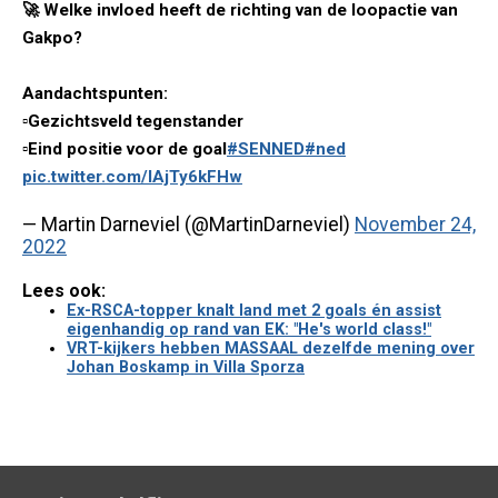
🚀 Welke invloed heeft de richting van de loopactie van
Gakpo?
Aandachtspunten:
▫️Gezichtsveld tegenstander
▫️Eind positie voor de goal
#SENNED
#ned
pic.twitter.com/lAjTy6kFHw
— Martin Darneviel (@MartinDarneviel)
November 24,
2022
Lees ook:
Ex-RSCA-topper knalt land met 2 goals én assist
eigenhandig op rand van EK: "He's world class!"
VRT-kijkers hebben MASSAAL dezelfde mening over
Johan Boskamp in Villa Sporza