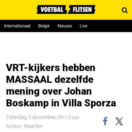
Internationaal
België
Nieuws
Live
VRT-kijkers hebben
MASSAAL dezelfde
mening over Johan
Boskamp in Villa Sporza
Zaterdag 3 december, 09:15 uur
Auteur: Maarten