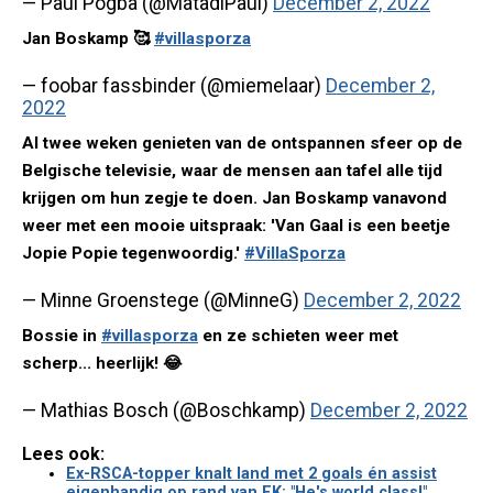
— Paul Pogba (@MatadiPaul)
December 2, 2022
Jan Boskamp 🥰
#villasporza
— foobar fassbinder (@miemelaar)
December 2,
2022
Al twee weken genieten van de ontspannen sfeer op de
Belgische televisie, waar de mensen aan tafel alle tijd
krijgen om hun zegje te doen. Jan Boskamp vanavond
weer met een mooie uitspraak: 'Van Gaal is een beetje
Jopie Popie tegenwoordig.'
#VillaSporza
— Minne Groenstege (@MinneG)
December 2, 2022
Bossie in
#villasporza
en ze schieten weer met
scherp... heerlijk! 😂
— Mathias Bosch (@Boschkamp)
December 2, 2022
Lees ook:
Ex-RSCA-topper knalt land met 2 goals én assist
eigenhandig op rand van EK: "He's world class!"