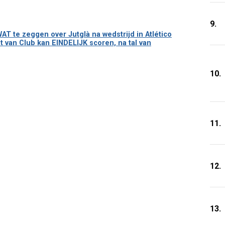
9.
T te zeggen over Jutglà na wedstrijd in Atlético
t van Club kan EINDELIJK scoren, na tal van
10.
11.
12.
13.