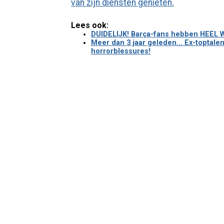
van zijn diensten genieten.
Lees ook:
DUIDELIJK! Barça-fans hebben HEEL WA
Meer dan 3 jaar geleden... Ex-toptalen
horrorblessures!