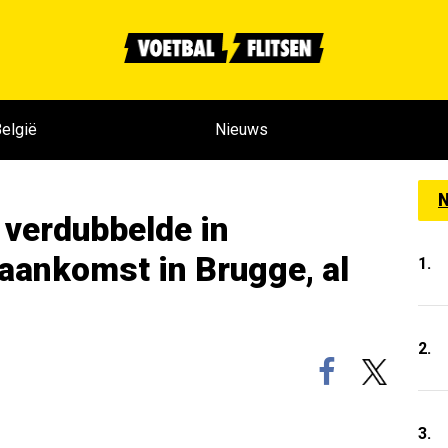
elgië
Nieuws
N
 verdubbelde in
aankomst in Brugge, al
1.
2.
3.