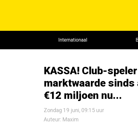
Internationaal
B
KASSA! Club-speler
marktwaarde sinds 
€12 miljoen nu...
Zondag 19 juni, 09:15 uur
Auteur: Maxim