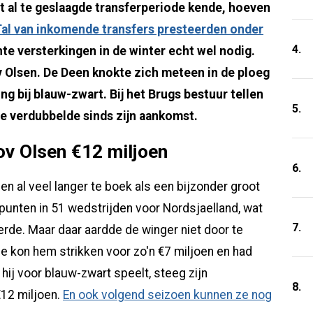
t al te geslaagde transferperiode kende, hoeven
al van inkomende transfers presteerden onder
4.
te versterkingen in de winter echt wel nodig.
 Olsen. De Deen knokte zich meteen in de ploeg
ng bij blauw-zwart. Bij het Brugs bestuur tellen
5.
de verdubbelde sinds zijn aankomst.
v Olsen €12 miljoen
6.
 al veel langer te boek als een bijzonder groot
punten in 51 wedstrijden voor Nordsjaelland, wat
7.
erde. Maar daar aardde de winger niet door te
e kon hem strikken voor zo'n €7 miljoen en had
hij voor blauw-zwart speelt, steeg zijn
8.
€12 miljoen.
En ook volgend seizoen kunnen ze nog