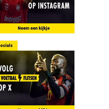
Neem een kijkje
ocials