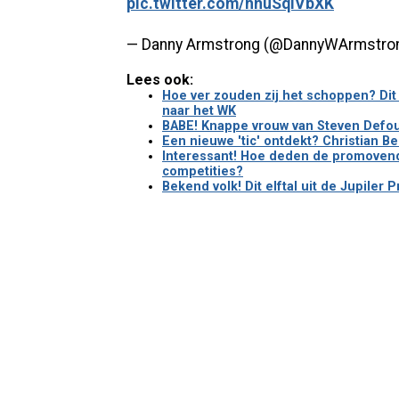
pic.twitter.com/hnuSqIVbXK
— Danny Armstrong (@DannyWArmstro
Lees ook:
Hoe ver zouden zij het schoppen? Di
naar het WK
BABE! Knappe vrouw van Steven Defou
Een nieuwe 'tic' ontdekt? Christian B
Interessant! Hoe deden de promovendu
competities?
Bekend volk! Dit elftal uit de Jupiler 