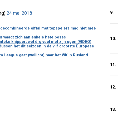
9.
ng)
24 mei 2018
t gecombineerde elftal met topspelers mag niet mee
r waagt zich aan enkele hete poses
10.
enteke knippert wel érg veel met zijn ogen (VIDEO)
ssen het dit seizoen in de vijf grootste Europese
Pro League gaat (wellicht) naar het WK in Rusland
11.
12.
13.