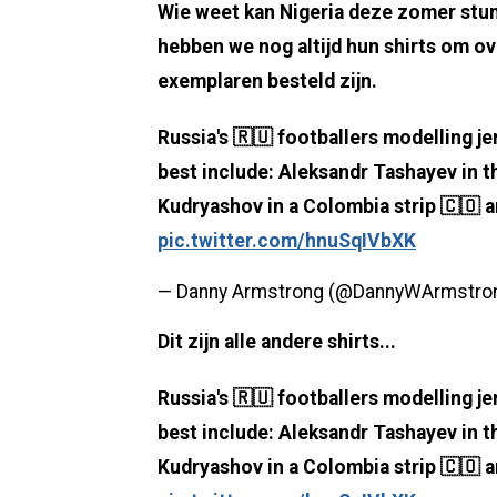
Wie weet kan Nigeria deze zomer stunt
hebben we nog altijd hun shirts om ov
exemplaren besteld zijn.
Russia's 🇷🇺 footballers modelling j
best include: Aleksandr Tashayev in t
Kudryashov in a Colombia strip 🇨🇴 a
pic.twitter.com/hnuSqIVbXK
— Danny Armstrong (@DannyWArmstro
Dit zijn alle andere shirts...
Russia's 🇷🇺 footballers modelling j
best include: Aleksandr Tashayev in t
Kudryashov in a Colombia strip 🇨🇴 a