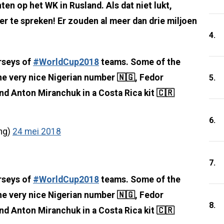
en op het WK in Rusland. Als dat niet lukt,
er te spreken! Er zouden al meer dan drie miljoen
4.
erseys of
#WorldCup2018
teams. Some of the
he very nice Nigerian number 🇳🇬, Fedor
5.
nd Anton Miranchuk in a Costa Rica kit 🇨🇷
6.
ng)
24 mei 2018
7.
erseys of
#WorldCup2018
teams. Some of the
he very nice Nigerian number 🇳🇬, Fedor
8.
nd Anton Miranchuk in a Costa Rica kit 🇨🇷