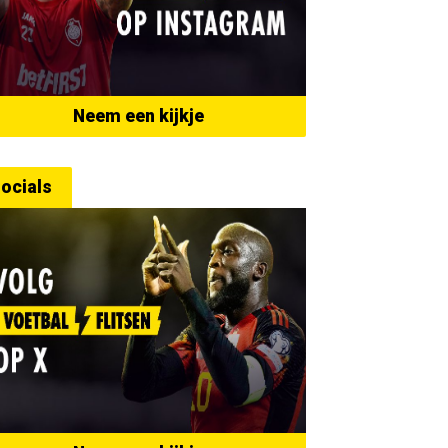
Neem een kijkje
ocials