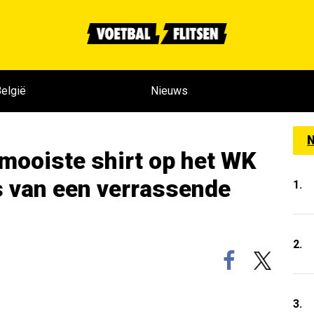
elgië
Nieuws
N
mooiste shirt op het WK
is van een verrassende
1.
2.
3.