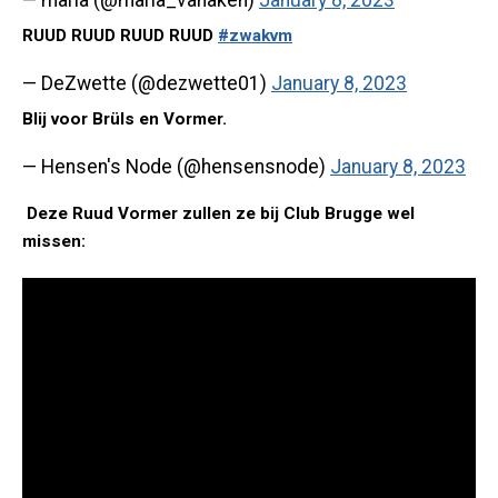
— maria (@maria_vanaken)
January 8, 2023
RUUD RUUD RUUD RUUD
#zwakvm
— DeZwette (@dezwette01)
January 8, 2023
Blij voor Brüls en Vormer.
— Hensen's Node (@hensensnode)
January 8, 2023
Deze Ruud Vormer zullen ze bij Club Brugge wel
missen: