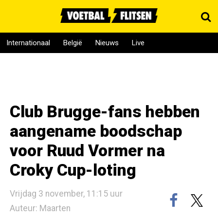
Internationaal
België
Nieuws
Live
Club Brugge-fans hebben
aangename boodschap
voor Ruud Vormer na
Croky Cup-loting
Vrijdag 3 november, 11:15 uur
Auteur: Maarten