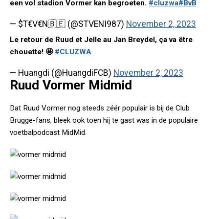
een vol stadion Vormer kan begroeten.
#cluzwa
#BvB
— $T€V€N🇧🇪 (@STVENI987)
November 2, 2023
Le retour de Ruud et Jelle au Jan Breydel, ça va être
chouette! 🤩
#CLUZWA
— Huangdi (@HuangdiFCB)
November 2, 2023
Ruud Vormer Midmid
Dat Ruud Vormer nog steeds zéér populair is bij de Club
Brugge-fans, bleek ook toen hij te gast was in de populaire
voetbalpodcast MidMid.