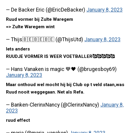
— De Backer Eric (@EricDeBacker)
January 8, 2023
Ruud vormer bij Zulte Waregem
=> Zulte Waregem wint
— Thijs🇧🇪🇧🇪🇧🇪 (@ThijsUtd)
January 8, 2023
Iets anders
RUUDJE VORMER IS WEER VOETBALLER🥰🥰🥰🥰🥰
— Hans Vanaken is magic 💙🖤 (@brugesboy69)
January 8, 2023
Maar onthoud wel mocht hij bij Club op t veld staan,was
Ruud nooit weggegaan. Net als Refa.
— Banken-ClerinxNancy (@ClerinxNancy)
January 8,
2023
ruud effect