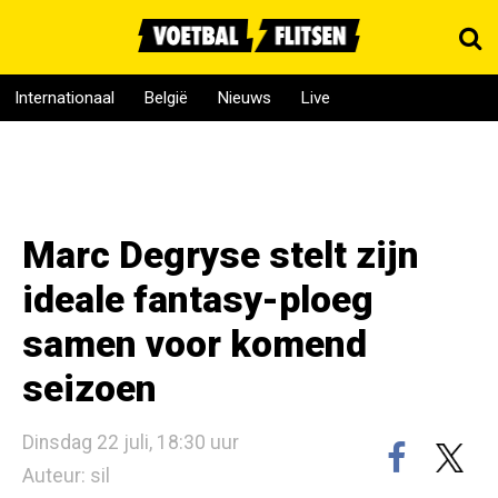
Internationaal
België
Nieuws
Live
Marc Degryse stelt zijn
ideale fantasy-ploeg
samen voor komend
seizoen
Dinsdag 22 juli, 18:30 uur
Auteur: sil