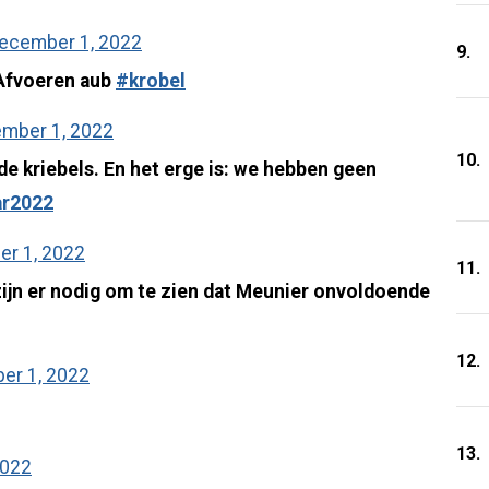
ecember 1, 2022
9.
 Afvoeren aub
#krobel
mber 1, 2022
10.
de kriebels. En het erge is: we hebben geen
ar2022
r 1, 2022
11.
zijn er nodig om te zien dat Meunier onvoldoende
12.
er 1, 2022
13.
2022