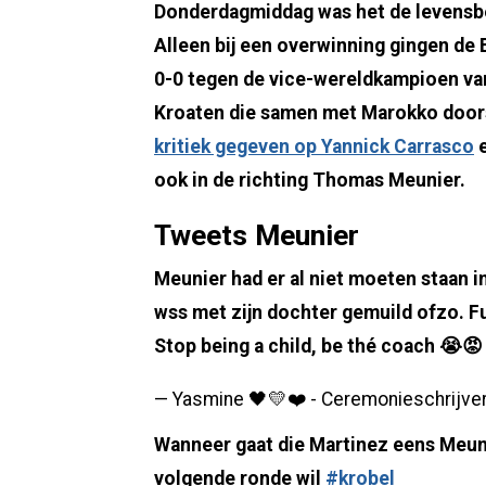
Donderdagmiddag was het de levensbel
Alleen bij een overwinning gingen de B
0-0 tegen de vice-wereldkampioen van
Kroaten die samen met Marokko doors
kritiek gegeven op Yannick Carrasco
e
ook in de richting Thomas Meunier.
Tweets Meunier
Meunier had er al niet moeten staan in
wss met zijn dochter gemuild ofzo. Fu
Stop being a child, be thé coach 😭😡
— Yasmine 🖤💛❤️ - Ceremonieschrijve
Wanneer gaat die Martinez eens Meunier
volgende ronde wil
#krobel