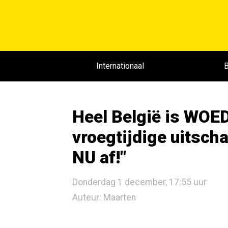
Internationaal
B
Heel België is WOE
vroegtijdige uitsch
NU af!"
Donderdag 1 december, 17:55 uur
Auteur: Maarten