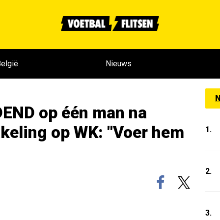
elgië
Nieuws
N
DEND op één man na
akeling op WK: "Voer hem
1.
2.
3.