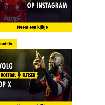
Neem een kijkje
ocials