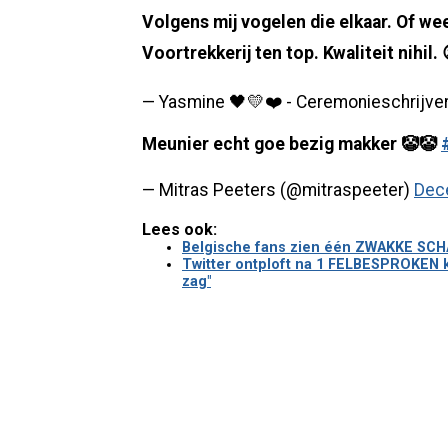
Volgens mij vogelen die elkaar. Of we
Voortrekkerij ten top. Kwaliteit nihil. 
— Yasmine 🖤💛❤️ - Ceremonieschrijve
Meunier echt goe bezig makker 🤡🤡
— Mitras Peeters (@mitraspeeter)
Dec
Lees ook:
Belgische fans zien één ZWAKKE SCHAK
Twitter ontploft na 1 FELBESPROKEN ke
zag"