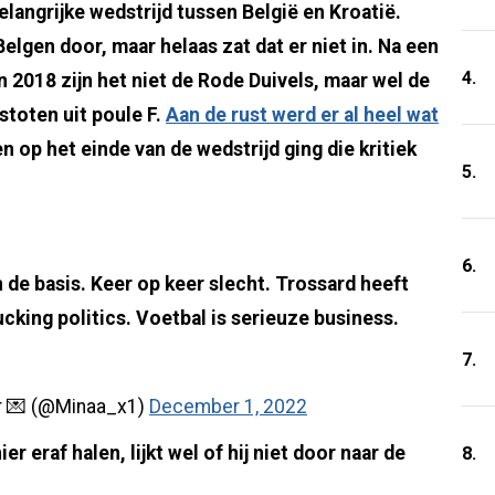
angrijke wedstrijd tussen België en Kroatië.
elgen door, maar helaas zat dat er niet in. Na een
4.
 2018 zijn het niet de Rode Duivels, maar wel de
toten uit poule F.
Aan de rust werd er al heel wat
n op het einde van de wedstrijd ging die kritiek
5.
6.
 de basis. Keer op keer slecht. Trossard heeft
cking politics. Voetbal is serieuze business.
7.
r 💌 (@Minaa_x1)
December 1, 2022
 eraf halen, lijkt wel of hij niet door naar de
8.