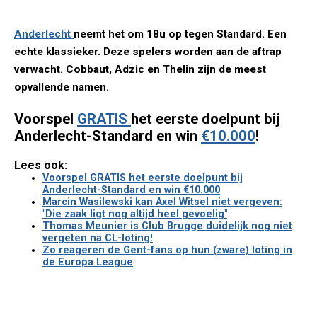
Anderlecht
neemt het om 18u op tegen Standard. Een
echte klassieker. Deze spelers worden aan de aftrap
verwacht. Cobbaut, Adzic en Thelin zijn de meest
opvallende namen.
Voorspel
GRATIS
het eerste doelpunt bij
Anderlecht-Standard en win
€10.000
!
Lees ook:
Voorspel GRATIS het eerste doelpunt bij
Anderlecht-Standard en win €10.000
Marcin Wasilewski kan Axel Witsel niet vergeven:
"Die zaak ligt nog altijd heel gevoelig"
Thomas Meunier is Club Brugge duidelijk nog niet
vergeten na CL-loting!
Zo reageren de Gent-fans op hun (zware) loting in
de Europa League