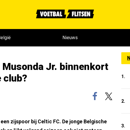
elgië
Nieuws
N
 Musonda Jr. binnenkort
 club?
1.
2.
en zijspoor bij Celtic FC. De jonge Belgische
3.