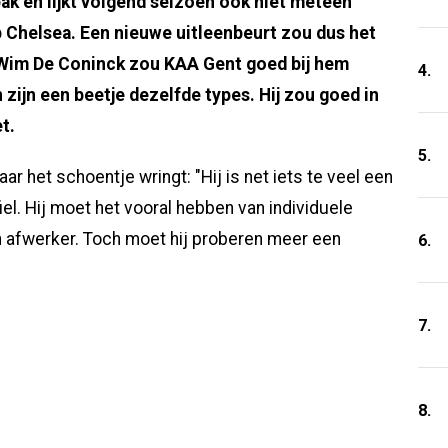
ak en lijkt volgend seizoen ook niet meteen
ub Chelsea. Een nieuwe uitleenbeurt zou dus het
t Wim De Coninck zou KAA Gent goed bij hem
4.
ijn een beetje dezelfde types. Hij zou goed in
et.
5.
 het schoentje wringt: "Hij is net iets te veel een
rofiel. Hij moet het vooral hebben van individuele
en afwerker. Toch moet hij proberen meer een
6.
7.
8.