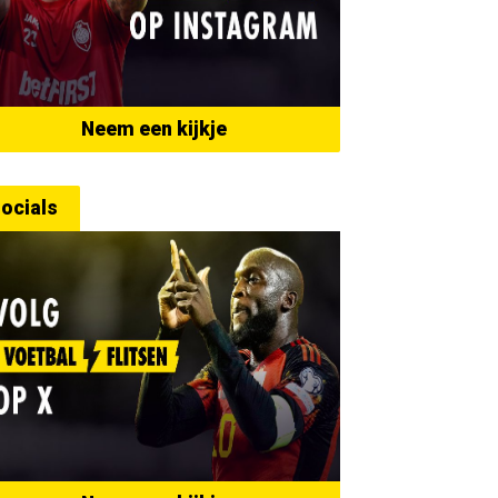
Neem een kijkje
ocials