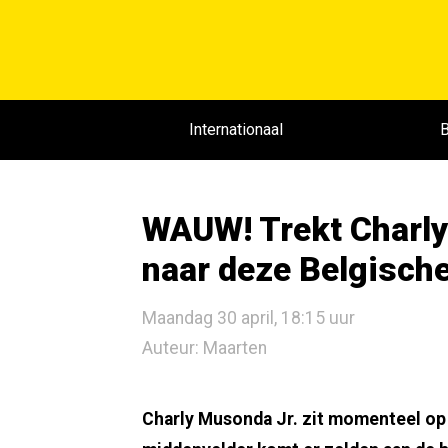
Internationaal
B
WAUW! Trekt Charly
naar deze Belgische
Maandag 30 april, 18:15 uur
Auteur: Maarten
Charly Musonda Jr. zit momenteel op e