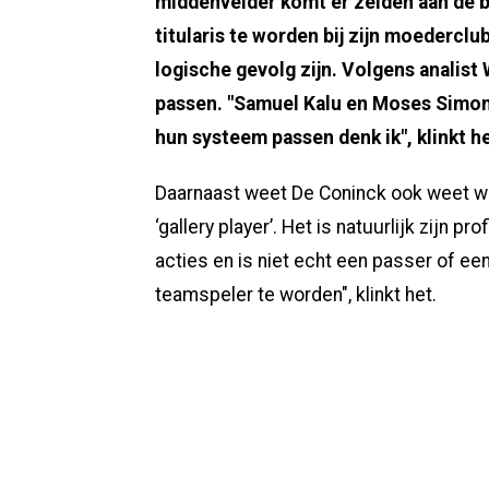
middenvelder komt er zelden aan de b
titularis te worden bij zijn moedercl
logische gevolg zijn. Volgens analis
passen. "Samuel Kalu en Moses Simon z
hun systeem passen denk ik", klinkt h
Daarnaast weet De Coninck ook weet waar
‘gallery player’. Het is natuurlijk zijn p
acties en is niet echt een passer of e
teamspeler te worden", klinkt het.