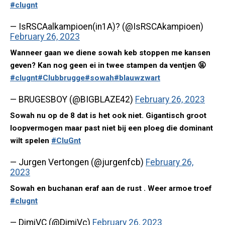
#clugnt
— IsRSCAalkampioen(in1A)? (@IsRSCAkampioen)
February 26, 2023
Wanneer gaan we diene sowah keb stoppen me kansen
geven? Kan nog geen ei in twee stampen da ventjen 🤬
#clugnt
#Clubbrugge
#sowah
#blauwzwart
— BRUGESBOY (@BIGBLAZE42)
February 26, 2023
Sowah nu op de 8 dat is het ook niet. Gigantisch groot
loopvermogen maar past niet bij een ploeg die dominant
wilt spelen
#CluGnt
— Jurgen Vertongen (@jurgenfcb)
February 26,
2023
Sowah en buchanan eraf aan de rust . Weer armoe troef
#clugnt
— DimiVC (@DimiVc)
February 26, 2023