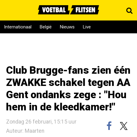
Internationaal
België
Nieuws
Live
Club Brugge-fans zien één
ZWAKKE schakel tegen AA
Gent ondanks zege : "Hou
hem in de kleedkamer!"
Zondag 26 februari, 15:15 uur
Auteur: Maarten