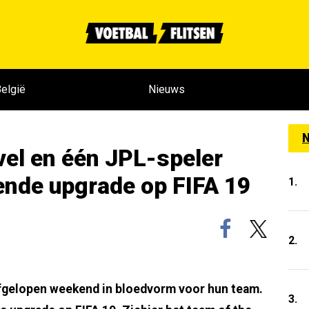
elgië
Nieuws
N
el en één JPL-speler
ende upgrade op FIFA 19
1.
2.
afgelopen weekend in bloedvorm voor hun team.
3.