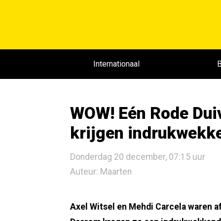
Internationaal
B
WOW! Eén Rode Duiv
krijgen indrukwekk
Donderdag 20 december, 07:15 uur
Auteur: Maarten
Axel Witsel en Mehdi Carcela waren 