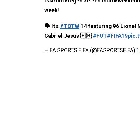
Daarom kregen ze een indrukwekkende 
week!
🗣️ It's
#TOTW
14 featuring 96 Lionel 
Gabriel Jesus 🇧🇷
#FUT
#FIFA19
pic.
— EA SPORTS FIFA (@EASPORTSFIFA)
1