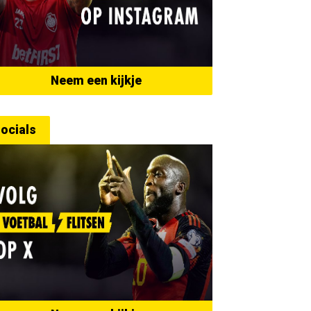
Neem een kijkje
ocials