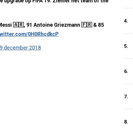
upgrade op FIFA 19. Ziehier het team of the
4.
Messi 🇦🇷, 91 Antoine Griezmann 🇫🇷 & 85
twitter.com/0H0RhcdkcP
5.
9 december 2018
6.
7.
8.