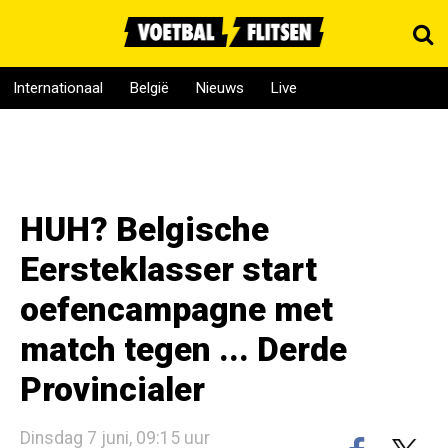
Internationaal
België
Nieuws
Live
HUH? Belgische
Eersteklasser start
oefencampagne met
match tegen ... Derde
Provincialer
Dinsdag 7 juni, 09:15 uur