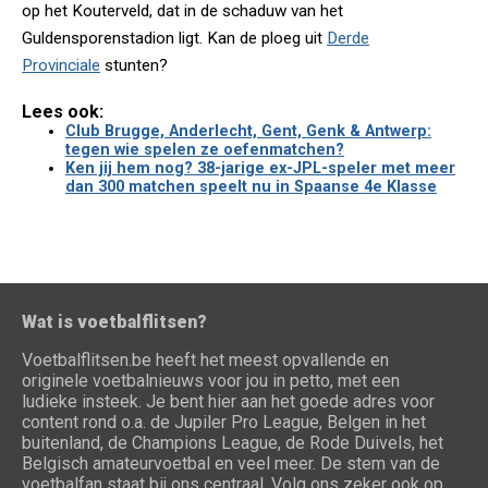
op het Kouterveld, dat in de schaduw van het
Guldensporenstadion ligt. Kan de ploeg uit
Derde
Provinciale
stunten?
Lees ook:
Club Brugge, Anderlecht, Gent, Genk & Antwerp:
tegen wie spelen ze oefenmatchen?
Ken jij hem nog? 38-jarige ex-JPL-speler met meer
dan 300 matchen speelt nu in Spaanse 4e Klasse
Wat is voetbalflitsen?
Voetbalflitsen.be heeft het meest opvallende en
originele voetbalnieuws voor jou in petto, met een
ludieke insteek. Je bent hier aan het goede adres voor
content rond o.a. de Jupiler Pro League, Belgen in het
buitenland, de Champions League, de Rode Duivels, het
Belgisch amateurvoetbal en veel meer. De stem van de
voetbalfan staat bij ons centraal. Volg ons zeker ook op