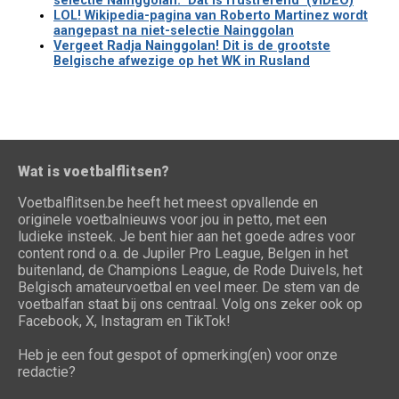
selectie Nainggolan: "Dat is frustrerend" (VIDEO)
LOL! Wikipedia-pagina van Roberto Martinez wordt
aangepast na niet-selectie Nainggolan
Vergeet Radja Nainggolan! Dit is de grootste
Belgische afwezige op het WK in Rusland
Wat is voetbalflitsen?
Voetbalflitsen.be heeft het meest opvallende en
originele voetbalnieuws voor jou in petto, met een
ludieke insteek. Je bent hier aan het goede adres voor
content rond o.a. de Jupiler Pro League, Belgen in het
buitenland, de Champions League, de Rode Duivels, het
Belgisch amateurvoetbal en veel meer. De stem van de
voetbalfan staat bij ons centraal. Volg ons zeker ook op
Facebook, X, Instagram en TikTok!
Heb je een fout gespot of opmerking(en) voor onze
redactie?