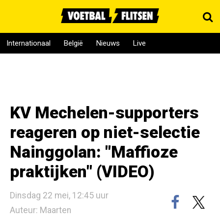
Internationaal
België
Nieuws
Live
KV Mechelen-supporters
reageren op niet-selectie
Nainggolan: "Maffioze
praktijken" (VIDEO)
Dinsdag 22 mei, 12:45 uur
Auteur: Maarten