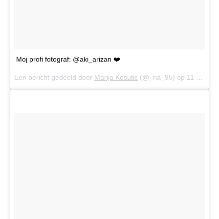
Moj profi fotograf: @aki_arizan ❤️
Een bericht gedeeld door
Marija Kosutic
(@_ria_95) op
11 Jul 2017 om 10:42 (PDT)