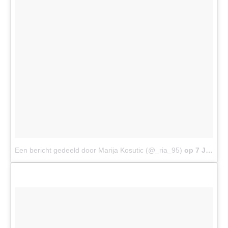
Een bericht gedeeld door Marija Kosutic (@_ria_95)
op
7 Jul 2017 om 8:09 (PDT)