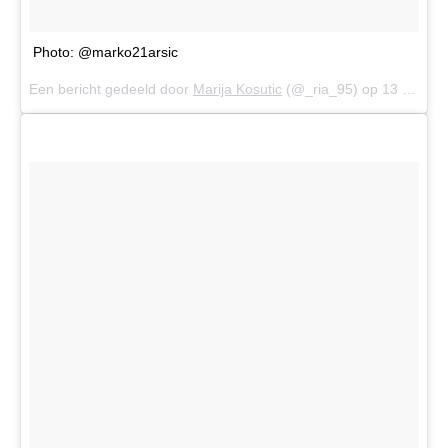
Photo: @marko21arsic
Een bericht gedeeld door
Marija Kosutic
(@_ria_95) op
13 Sep 2016 om 1:42 (PDT)