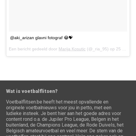
@aki_arizan glavni fotograf 😂💝
Een bericht gedeeld door
Marija Kosutic
(@_ria_95) op
25 Jun 2016 om 8:49 (PDT)
Wat is voetbalflitsen?
Voetbalflitsen.be heeft het meest opvallende en
originele voetbalnieuws voor jou in petto, met een
ludieke insteek. Je bent hier aan het goede adres voor
content rond o.a. de Jupiler Pro League, Belgen in het
buitenland, de Champions League, de Rode Duivels, het
Belgisch amateurvoetbal en veel meer. De stem van de