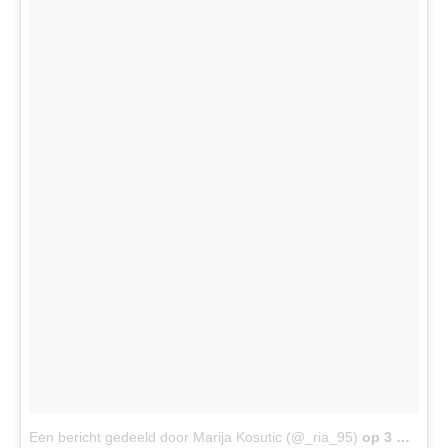
Een bericht gedeeld door Marija Kosutic (@_ria_95)
op
3 Nov 2017 om 2:37 (PDT)