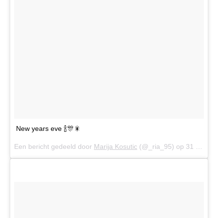
New years eve 🍾🎊🎇
Een bericht gedeeld door
Marija Kosutic
(@_ria_95) op
31 Dec 2017 om 12:01 (PST)