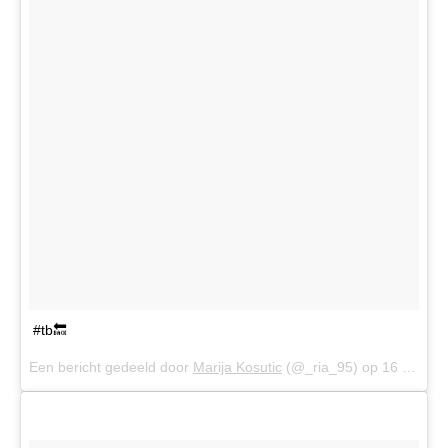
#tb🔙
Een bericht gedeeld door
Marija Kosutic
(@_ria_95) op
16 Feb 2017 om 2:08 (PST)