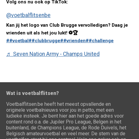
Volg ons nu ook op TikTok:
@voetbalflitsenbe
Kan jij het logo van Club Brugge vervolledigen? Daag je
vrienden uit als het jou lukt! ⚽️🏆
##voetbal
##clubbrugge
##vrienden
##challenge
♬ Seven Nation Army - Champs United
Wat is voetbalflitsen?
Voetbalflitsen.be heeft het meest opvallende en
originele voetbalnieuws voor jou in petto, met een
ludieke insteek. Je bent hier aan het goede adres voor
content rond o.a. de Jupiler Pro League, Belgen in het
buitenland, de Champions League, de Rode Duivels, het
Belgisch amateurvoetbal en veel meer. De stem van de