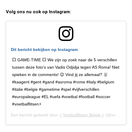
Volg ons nu ook op Instagram:
Dit bericht bekijken op Instagram
💥 GAME-TIME 💥 We zijn op zoek naar de 5 verschillen
tussen deze foto's van Vadis Odjidja tegen AS Roma! Niet
spieken in de comments! 😉 Vind jij ze allemaal? 🥇
#kaagent #gent #gand #asroma #rome #italy #belgium
#italie #belgie #gametime #spel #vijfverschillen
#europaleague #EL #uefa #voetbal #football #soccer
#voetbalflitsen⚡️
Een bericht gedeeld door
⚡️ Voetbalflitsen België ⚡️
(@voetbalflitsen.be) op