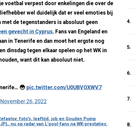
je voetbal verpest door enkelingen die over de
liefhebber wel duidelijk dat er veel emoties bij
4.
 met de tegenstanders is absoluut geen
en gevecht in Cyprus.
Fans van Engeland en
gaan in Tenerife en dan moet het ergste nog
5.
n dinsdag tegen elkaar spelen op het WK in
houden, want dit kan absoluut niet.
6.
enerife… 😳
pic.twitter.com/U0UBVOXWV7
7.
)
November 26, 2022
 Refaelov: foto's, leeftijd, job en Gouden Pump
JPL, nu op radar van L’pool-fans na WK-prestaties:
8.