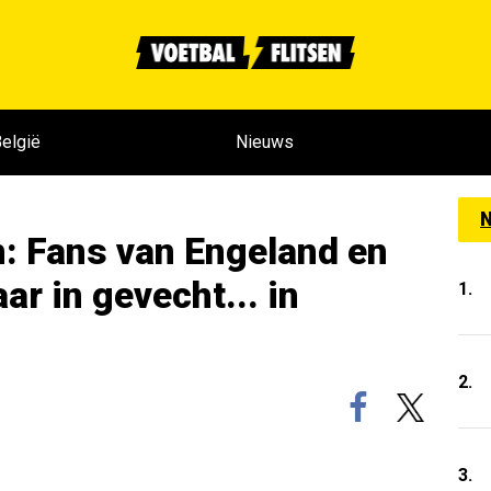
elgië
Nieuws
N
: Fans van Engeland en
r in gevecht... in
1.
2.
3.