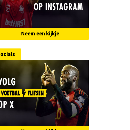
Neem een kijkje
ocials