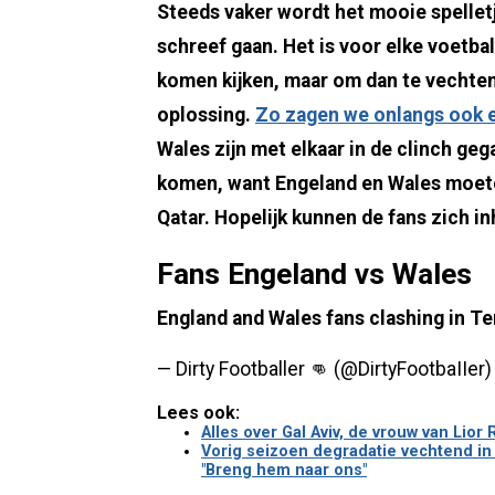
Steeds vaker wordt het mooie spellet
schreef gaan. Het is voor elke voetbal
komen kijken, maar om dan te vechten
oplossing.
Zo zagen we onlangs ook e
Wales zijn met elkaar in de clinch ge
komen, want Engeland en Wales moete
Qatar. Hopelijk kunnen de fans zich in
Fans Engeland vs Wales
England and Wales fans clashing in T
— Dirty Footballer 👊 (@DirtyFootbaIIer
Lees ook:
Alles over Gal Aviv, de vrouw van Lior
Vorig seizoen degradatie vechtend in 
"Breng hem naar ons"