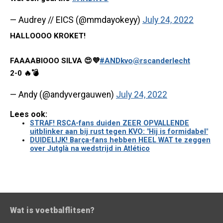
— Audrey // EICS (@mmdayokeyy)
July 24, 2022
HALLOOOO KROKET!
FAAAABIOOO SILVA 😍💜
#ANDkvo
@rscanderlecht
2-0 🔥💣
— Andy (@andyvergauwen)
July 24, 2022
Lees ook:
STRAF! RSCA-fans duiden ZEER OPVALLENDE
uitblinker aan bij rust tegen KVO: "Hij is formidabel"
DUIDELIJK! Barça-fans hebben HEEL WAT te zeggen
over Jutglà na wedstrijd in Atlético
Wat is voetbalflitsen?