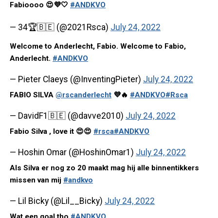
Fabioooo 😍💜🤍
#ANDKVO
— 34🏆🇧🇪 (@2021Rsca)
July 24, 2022
Welcome to Anderlecht, Fabio. Welcome to Fabio,
Anderlecht.
#ANDKVO
— Pieter Claeys (@InventingPieter)
July 24, 2022
FABIO SILVA
@rscanderlecht
💜🔥
#ANDKVO
#Rsca
— DavidF1🇧🇪 (@davve2010)
July 24, 2022
Fabio Silva , love it 😍😍
#rsca
#ANDKVO
— Hoshin Omar (@HoshinOmar1)
July 24, 2022
Als Silva er nog zo 20 maakt mag hij alle binnentikkers
missen van mij
#andkvo
— Lil Bicky (@Lil__Bicky)
July 24, 2022
Wat een goal tho
#ANDKVO