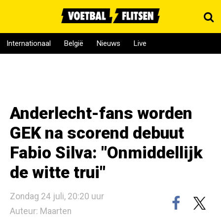
Internationaal
België
Nieuws
Live
Anderlecht-fans worden
GEK na scorend debuut
Fabio Silva: "Onmiddellijk
de witte trui"
Zondag 24 juli, 20:20 uur
Auteur: Maarten