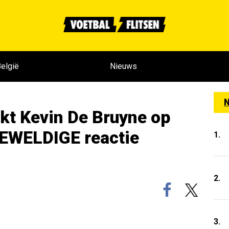
elgië
Nieuws
N
kt Kevin De Bruyne op
 GEWELDIGE reactie
1.
2.
3.