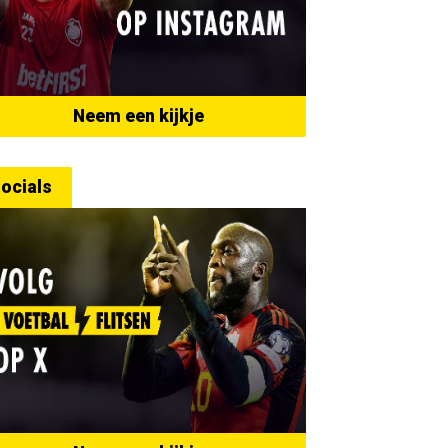
Neem een kijkje
ocials