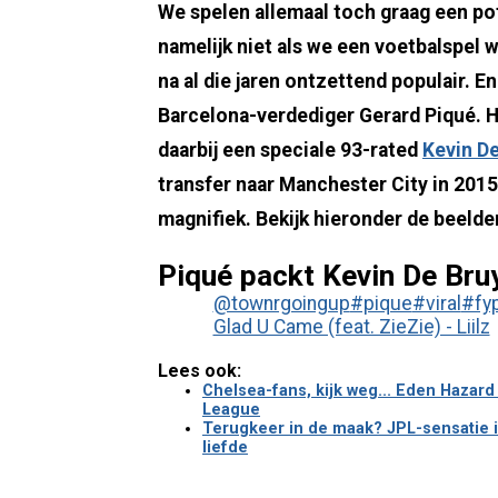
We spelen allemaal toch graag een po
namelijk niet als we een voetbalspel w
na al die jaren ontzettend populair. En
Barcelona-verdediger Gerard Piqué. H
daarbij een speciale 93-rated
Kevin D
transfer naar Manchester City in 2015 
magnifiek. Bekijk hieronder de beelde
Piqué packt Kevin De Bru
@townrgoingup
#pique
#viral
#fy
Glad U Came (feat. ZieZie) - Liilz
Lees ook:
Chelsea-fans, kijk weg... Eden Hazar
League
Terugkeer in de maak? JPL-sensatie i
liefde