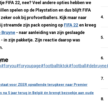
tje FIFA 22, nee? Veel andere opties hebben we
illen spelen op de Playstation en dus blijft FIFA
4.
 zeker ook bij profvoetballers. Kijk maar naar
ij streamde zijn pack opening op
FIFA 22
en kreeg
e Bruyne
- naar aanleiding van zijn geslaagde
5.
- in zijn pakketje. Zijn reactie daarop was
n.
6.
yne
p
#foryou
#foryoupage
#footballtiktok
#football
#debruyne
7.
d staat voor ZEER opvallende terugkeer naar Premier
s na 5 jaar terug in België én brengt bezoekje aan oude
8.