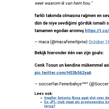
weer waarom ik van hem hou."
farklı takımda olmasına rağmen en se
dün de niye sevdiğimi gördük ismaili s
tamamen egodan arınmış
https://t.c
— maca (@macafenerlipriw)
October 1
Bekijk hieronder één van zijn goals:
Cenk Tosun un kendine mükemmel asi
pic.twitter.com/H03b562ya6
— soccerfan Fenerbahçe¹⁹⁰⁷ (@Socce
Lees ook:
Invaller Antonio Nusa gaat vlot over
Ex-JPL-club staat als promovendus bo
terug?