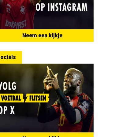
Neem een kijkje
ocials