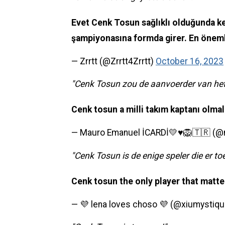
Evet Cenk Tosun sağlıklı olduğunda kes
şampiyonasına formda girer. En öneml
— Zrrtt (@Zrrtt4Zrrtt)
October 16, 2023
"Cenk Tosun zou de aanvoerder van het
Cenk tosun a milli takım kaptanı olmal
— Mauro Emanuel İCARDİ💛♥️🦁🇹🇷 (@mi
"Cenk Tosun is de enige speler die er toe 
Cenk tosun the only player that matter
— 💜 lena loves choso 💜 (@xiumystiq