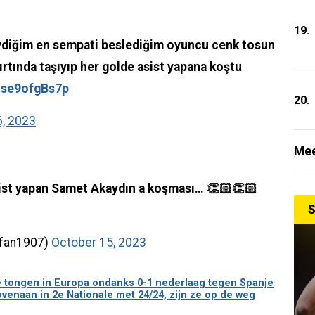
19.
vdiğim en sempati beslediğim oyuncu cenk tosun
ırtında taşıyıp her golde asist yapana koştu
o/se9ofgBs7p
20.
6, 2023
Mee
st yapan Samet Akaydın a koşması… 👏🏻👏🏻
S
rfan1907)
October 15, 2023
 de tongen in Europa ondanks 0-1 nederlaag tegen Spanje
venaan in 2e Nationale met 24/24, zijn ze op de weg