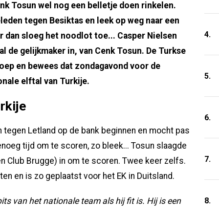
enk Tosun wel nog een belletje doen rinkelen.
leden tegen Besiktas en leek op weg naar een
4.
 dan sloeg het noodlot toe... Casper Nielsen
al de gelijkmaker in, van Cenk Tosun. De Turkse
eroep en bewees dat zondagavond voor de
5.
nale elftal van Turkije.
rkije
6.
h tegen Letland op de bank beginnen en mocht pas
enoeg tijd om te scoren, zo bleek... Tosun slaagde
7.
gen Club Brugge) in om te scoren. Twee keer zelfs.
en en is zo geplaatst voor het EK in Duitsland.
8.
s van het nationale team als hij fit is. Hij is een