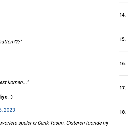
14.
15.
batten???"
16.
oest komen..."
17.
iye.☺️
6, 2023
18.
favoriete speler is Cenk Tosun. Gisteren toonde hij