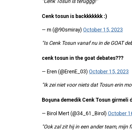
"Cenk Tosun is teruggg!"
Cenk tosun is backkkkkkk :)
— m (@90smiray)
October 15, 2023
"Is Cenk Tosun vanaf nu in de GOAT de
cenk tosun in the goat debates???
— Eren (@ErenE_03)
October 15, 2023
"Ik zei niet voor niets dat Tosun erin m
Boşuna demedik Cenk Tosun girmeli d
— Birol Mert (@34_61_Birol)
October 1
"Ook zal zit hij in een ander team, mijn 