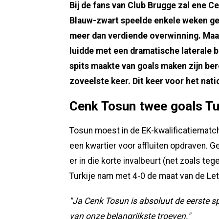
Bij de fans van Club Brugge zal ene C
Blauw-zwart speelde enkele weken ge
meer dan verdiende overwinning. Maar
luidde met een dramatische laterale b
spits maakte van goals maken zijn b
zoveelste keer. Dit keer voor het natio
Cenk Tosun twee goals Tu
Tosun moest in de EK-kwalificatiematc
een kwartier voor affluiten opdraven. G
er in die korte invalbeurt (net zoals te
Turkije nam met 4-0 de maat van de Lett
"Ja Cenk Tosun is absoluut de eerste spit
van onze belangrijkste troeven."