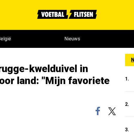
elgië
Nieuws
N
rugge-kwelduivel in
oor land: "Mijn favoriete
1.
2.
3.