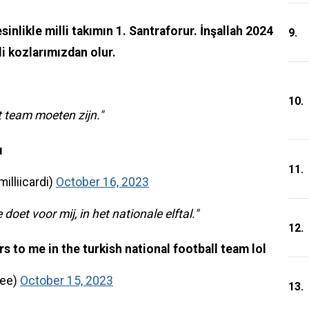
inlikle milli takımın 1. Santraforur. İnşallah 2024
9.
i kozlarımızdan olur.
10.
 team moeten zijn."
ı
11.
lliicardi)
October 16, 2023
doet voor mij, in het nationale elftal."
12.
s to me in the turkish national football team lol
uee)
October 15, 2023
13.