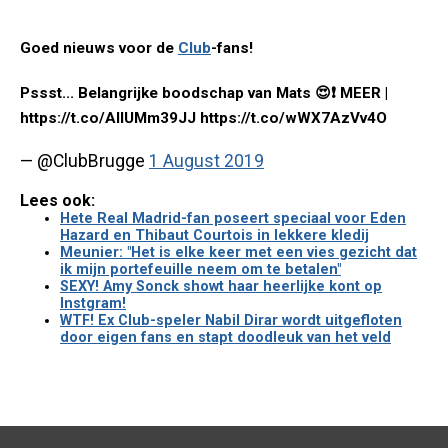
Goed nieuws voor de
Club
-fans!
Pssst... Belangrijke boodschap van Mats 😍❗ MEER |
https://t.co/AllUMm39JJ https://t.co/wWX7AzVv4O
— @ClubBrugge
1 August 2019
Lees ook:
Hete Real Madrid-fan poseert speciaal voor Eden
Hazard en Thibaut Courtois in lekkere kledij
Meunier: "Het is elke keer met een vies gezicht dat
ik mijn portefeuille neem om te betalen"
SEXY! Amy Sonck showt haar heerlijke kont op
Instgram!
WTF! Ex Club-speler Nabil Dirar wordt uitgefloten
door eigen fans en stapt doodleuk van het veld