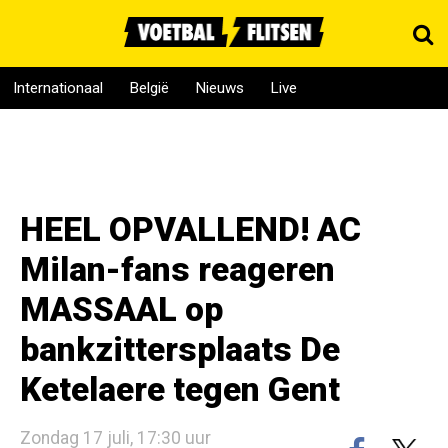
Internationaal
België
Nieuws
Live
HEEL OPVALLEND! AC
Milan-fans reageren
MASSAAL op
bankzittersplaats De
Ketelaere tegen Gent
Zondag 17 juli, 17:30 uur