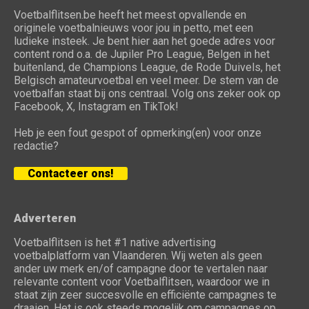
Voetbalflitsen.be heeft het meest opvallende en
originele voetbalnieuws voor jou in petto, met een
ludieke insteek. Je bent hier aan het goede adres voor
content rond o.a. de Jupiler Pro League, Belgen in het
buitenland, de Champions League, de Rode Duivels, het
Belgisch amateurvoetbal en veel meer. De stem van de
voetbalfan staat bij ons centraal. Volg ons zeker ook op
Facebook, X, Instagram en TikTok!
Heb je een fout gespot of opmerking(en) voor onze
redactie?
Contacteer ons!
Adverteren
Voetbalflitsen is het #1 native advertising
voetbalplatform van Vlaanderen. Wij weten als geen
ander uw merk en/of campagne door te vertalen naar
relevante content voor Voetbalflitsen, waardoor we in
staat zijn zeer succesvolle en efficiënte campagnes te
draaien. Het is ook steeds mogelijk om campagnes op