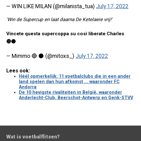
— WIN LIKE MILAN (@milanista_tua)
July 17, 2022
'Win de Supercup en laat daarna De Ketelaere vrij!'
Vincete questa supercoppa su così liberate Charles
🔴⚫️
— Mimmo 🔴 ⚫️ (@mitoxs_)
July 17, 2022
Lees ook:
Héél opmerkelijk: 11 voetbalclubs die in een ander
land spelen dan hun afkomst ... waaronder FC
Andorra
De 10 hevigste rivaliteiten in België, waaronder
Anderlecht-Club, Beerschot-Antwerp en Genk-STVV
Wat is voetbalflitsen?