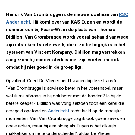
Hendrik Van Crombrugge is de nieuwe doelman van
RSC
Anderlecht
. Hij komt over van KAS Eupen en wordt de
nummer één bij Paars-Wit in de plaats van Thomas
Didillon. Van Crombrugge wordt vooral gehaald vanwege
zijn uitstekend voetenwerk, die o zo belangrijk is in het
systeem van Vincent Kompany. Didillon mag vertrekken
aangezien hij minder sterk is met zijn voeten en ook
omdat hij niet goed in de groep ligt.
Opvallend: Geert De Vlieger heeft vragen bij deze transfer.
"Van Crombrugge is sowieso beter in het voetenspel, maar
wat ik mij afvraag: is hij ook beter met de handen? Is hij de
betere keeper? Didillon was vorig seizoen toch een kerel die
geregeld opstond en
Anderlecht
recht hield op de moeilijke
momenten. Van Van Crombrugge zag ik ook goeie saves en
goeie acties, maar bij een ploeg als Eupen is het dikwijls
makkelijker om je te onderscheiden", aldus De Vlieger.