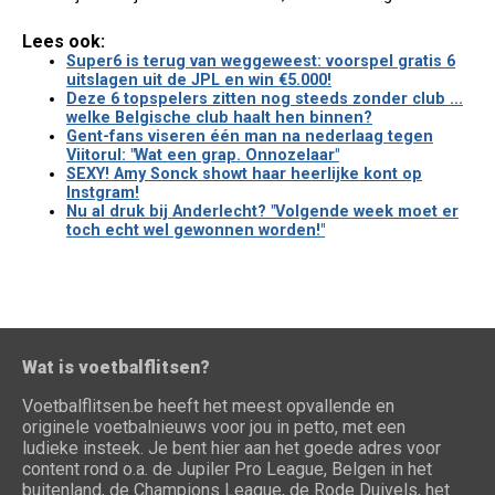
Lees ook:
Super6 is terug van weggeweest: voorspel gratis 6
uitslagen uit de JPL en win €5.000!
Deze 6 topspelers zitten nog steeds zonder club ...
welke Belgische club haalt hen binnen?
Gent-fans viseren één man na nederlaag tegen
Viitorul: "Wat een grap. Onnozelaar"
SEXY! Amy Sonck showt haar heerlijke kont op
Instgram!
Nu al druk bij Anderlecht? "Volgende week moet er
toch echt wel gewonnen worden!"
Wat is voetbalflitsen?
Voetbalflitsen.be heeft het meest opvallende en
originele voetbalnieuws voor jou in petto, met een
ludieke insteek. Je bent hier aan het goede adres voor
content rond o.a. de Jupiler Pro League, Belgen in het
buitenland, de Champions League, de Rode Duivels, het