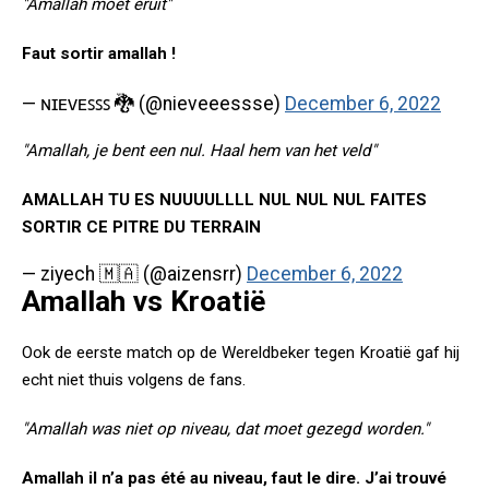
"Amallah moet eruit"
Faut sortir amallah !
— ɴɪᴇᴠᴇꜱꜱꜱ 🐉 (@nieveeessse)
December 6, 2022
"Amallah, je bent een nul. Haal hem van het veld"
AMALLAH TU ES NUUUULLLL NUL NUL NUL FAITES
SORTIR CE PITRE DU TERRAIN
— ziyech 🇲🇦 (@aizensrr)
December 6, 2022
Amallah vs Kroatië
Ook de eerste match op de Wereldbeker tegen Kroatië gaf hij
echt niet thuis volgens de fans.
"Amallah was niet op niveau, dat moet gezegd worden."
Amallah il n’a pas été au niveau, faut le dire. J’ai trouvé