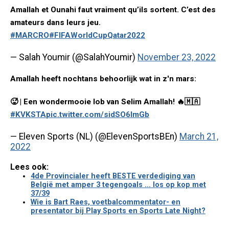
Amallah et Ounahi faut vraiment qu’ils sortent. C’est des
amateurs dans leurs jeu.
#MARCRO
#FIFAWorldCupQatar2022
— Salah Youmir (@SalahYoumir)
November 23, 2022
Amallah heeft nochtans behoorlijk wat in z'n mars:
🥵 | Een wondermooie lob van Selim Amallah! 🔥🇲🇦
#KVKSTA
pic.twitter.com/sidSO6lmGb
— Eleven Sports (NL) (@ElevenSportsBEn)
March 21,
2022
Lees ook:
4de Provincialer heeft BESTE verdediging van
België met amper 3 tegengoals ... los op kop met
37/39
Wie is Bart Raes, voetbalcommentator- en
presentator bij Play Sports en Sports Late Night?