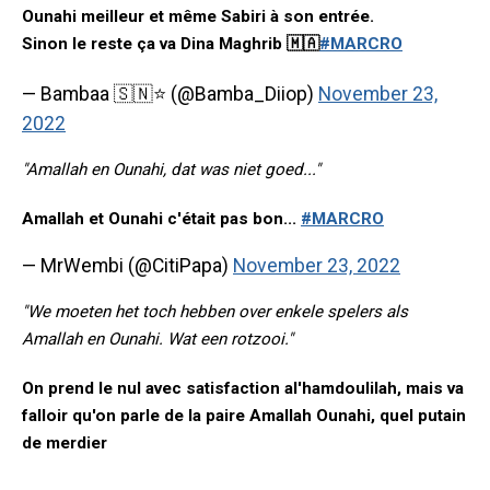
Ounahi meilleur et même Sabiri à son entrée.
Sinon le reste ça va Dina Maghrib 🇲🇦
#MARCRO
— Bambaa 🇸🇳⭐️ (@Bamba_Diiop)
November 23,
2022
"Amallah en Ounahi, dat was niet goed..."
Amallah et Ounahi c'était pas bon...
#MARCRO
— MrWembi (@CitiPapa)
November 23, 2022
"We moeten het toch hebben over enkele spelers als
Amallah en Ounahi. Wat een rotzooi."
On prend le nul avec satisfaction al'hamdoulilah, mais va
falloir qu'on parle de la paire Amallah Ounahi, quel putain
de merdier