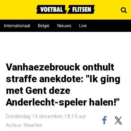
Internationaal
België
Nieuws
Live
Vanhaezebrouck onthult
straffe anekdote: "Ik ging
met Gent deze
Anderlecht-speler halen!"
Donderdag 14 december, 18:15 uur
Auteur: Maarten