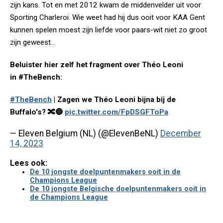
zijn kans. Tot en met 2012 kwam de middenvelder uit voor
Sporting Charleroi. Wie weet had hij dus ooit voor KAA Gent
kunnen spelen moest zijn liefde voor paars-wit niet zo groot
zijn geweest...
Beluister hier zelf het fragment over Théo Leoni
in #TheBench:
#TheBench
| Zagen we Théo Leoni bijna bij de
Buffalo's? 🔀🔵
pic.twitter.com/FpDSGFToPa
— Eleven Belgium (NL) (@ElevenBeNL)
December
14, 2023
Lees ook:
De 10 jongste doelpuntenmakers ooit in de
Champions League
De 10 jongste Belgische doelpuntenmakers ooit in
de Champions League