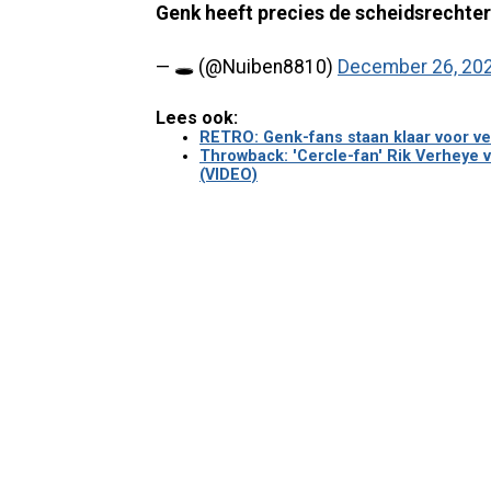
Genk heeft precies de scheidsrechte
— 🕳️ (@Nuiben8810)
December 26, 20
Lees ook:
RETRO: Genk-fans staan klaar voor ve
Throwback: 'Cercle-fan' Rik Verheye v
(VIDEO)