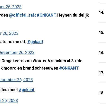
er 26, 2023
14.
orden
@official_rafc
#GNKANT
Heynen duidelijk
15.
 26, 2023
ater is me dit.
#gnkant
December 26, 2023
16.
. Omgekeerd zou Wouter Vrancken al 3 x de
nk moord en brand schreeuwen
#GNKANT
17.
ecember 26, 2023
alles mee!
#gnkant
18.
 26, 2023