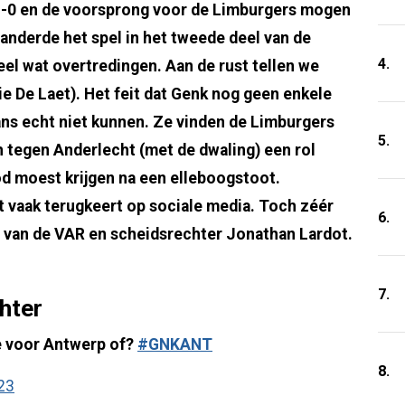
1-0 en de voorsprong voor de Limburgers mogen
nderde het spel in het tweede deel van de
4.
eel wat overtredingen. Aan de rust tellen we
ie De Laet). Het feit dat Genk nog geen enkele
ans echt niet kunnen. Ze vinden de Limburgers
5.
 tegen Anderlecht (met de dwaling) een rol
d moest krijgen na een elleboogstoot.
 vaak terugkeert op sociale media. Toch zéér
6.
s van de VAR en scheidsrechter Jonathan Lardot.
7.
hter
e voor Antwerp of?
#GNKANT
8.
23