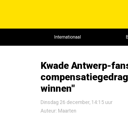
Internationaal
B
Kwade Antwerp-fans
compensatiegedrag:
winnen"
Dinsdag 26 december, 14:15 uur
Auteur: Maarten