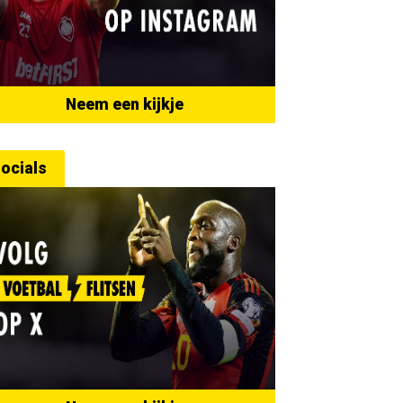
Neem een kijkje
ocials