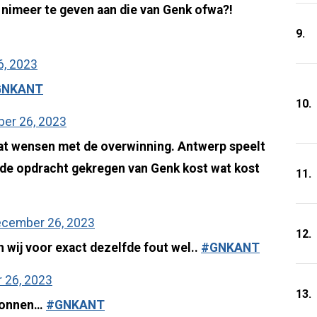
nimeer te geven aan die van Genk ofwa?!
9.
, 2023
GNKANT
10.
er 26, 2023
iat wensen met de overwinning. Antwerp speelt
 de opdracht gekregen van Genk kost wat kost
11.
cember 26, 2023
12.
en wij voor exact dezelfde fout wel..
#GNKANT
 26, 2023
13.
egonnen…
#GNKANT