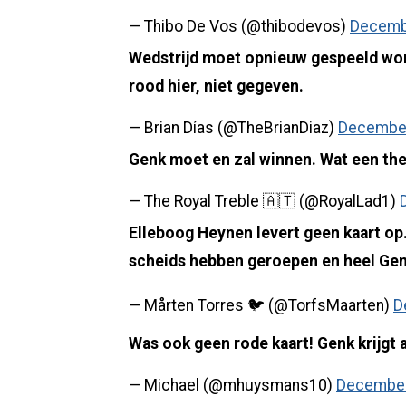
— Thibo De Vos (@thibodevos)
Decemb
Wedstrijd moet opnieuw gespeeld w
rood hier, niet gegeven.
— Brian Días (@TheBrianDiaz)
December
Genk moet en zal winnen. Wat een the
— The Royal Treble 🇦🇹 (@RoyalLad1)
Elleboog Heynen levert geen kaart op
scheids hebben geroepen en heel Ge
— Mårten Torres 🐦 (@TorfsMaarten)
D
Was ook geen rode kaart! Genk krijgt 
— Michael (@mhuysmans10)
December