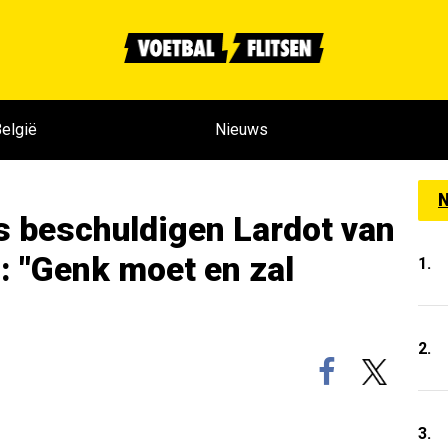
elgië
Nieuws
N
 beschuldigen Lardot van
 "Genk moet en zal
1.
2.
3.