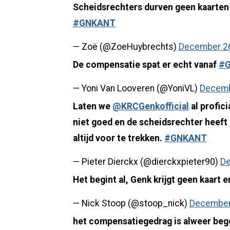
Scheidsrechters durven geen kaarten 
#GNKANT
— Zoë (@ZoeHuybrechts)
December 26
De compensatie spat er echt vanaf
#
— Yoni Van Looveren (@YoniVL)
Decemb
Laten we
@KRCGenkofficial
al profic
niet goed en de scheidsrechter heeft
altijd voor te trekken.
#GNKANT
— Pieter Dierckx (@dierckxpieter90)
De
Het begint al, Genk krijgt geen kaart 
— Nick Stoop (@stoop_nick)
December
het compensatiegedrag is alweer b